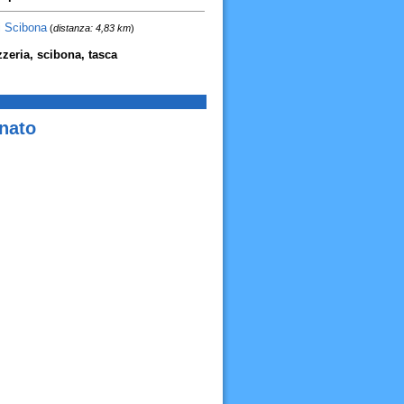
li Scibona
(
distanza: 4,83 km
)
pizzeria, scibona, tasca
inato