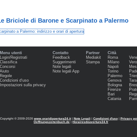
Le Briciole di Barone e Scarpinato a Palermo
Menu utenti
Contatto
Partner
Città
Login/Registrati
Feedback
Mediakit
Roma
Ven
Classifica
Suggerimenti
Stampa
Milano
Ver
Concorsi
Note legali
Napoli
Mes
Aiuto
Note legali App
Torino
Pad
Regole
Palermo
Trie
Condizioni d‘uso
Genova
Tara
Impostazioni sulla privacy
Bologna
Bres
Firenze
Prat
Bari
Regg
Catania
Par
Copyright © 2009-2026
www.oraridiapertura24.it
|
Note Legali
|
Condizioni d'uso
|
Privacy po
Oeffnungszeitenbuch.de
|
Horairesdouverture24.fr