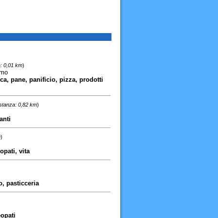
: 0,01 km
)
rmo
ica, pane, panificio, pizza, prodotti
stanza: 0,82 km
)
anti
m
)
pati, vita
io, pasticceria
eopati