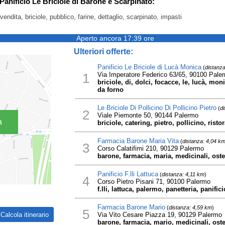
 Panificio Le Briciole di Barone e Scarpinato:
vendita, briciole, pubblico, farine, dettaglio, scarpinato, impasti
Aperto ancora 17:39 ore
Ulteriori offerte:
Panificio Le Briciole di Lucà Monica
(
distanza
1
Via Imperatore Federico 63/65, 90100 Pale
briciole, di, dolci, focacce, le, lucà, mon
da forno
Le Briciole Di Pollicino Di Pollicino Pietro
(
di
2
Viale Piemonte 50, 90144 Palermo
a
briciole, catering, pietro, pollicino, ristor
Farmacia Barone Maria Vita
(
distanza: 4,04 k
3
Corso Calatifimi 210, 90129 Palermo
barone, farmacia, maria, medicinali, osteo
Panificio F.lli Lattuca
(
distanza: 4,11 km
)
4
Corso Pietro Pisani 71, 90100 Palermo
f.lli, lattuca, palermo, panetteria, panific
Farmacia Barone Mario
(
distanza: 4,59 km
)
5
Via Vito Cesare Piazza 19, 90129 Palermo
barone, farmacia, mario, medicinali, ost