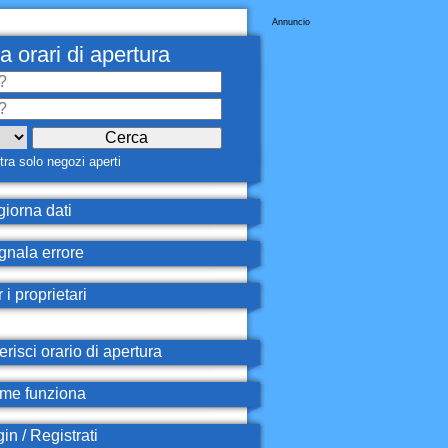
Annuncio
a orari di apertura
ra solo negozi aperti
iorna dati
nala errore
 i proprietari
erisci orario di apertura
e funziona
in / Registrati