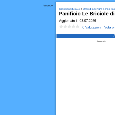
Annuncio
Oraridiapertura24
»
Orari di apertura a Palermo
Panificio Le Briciole d
Aggiornato il: 03.07.2026
|
0 Valutazioni
|
Vota or
Annuncio