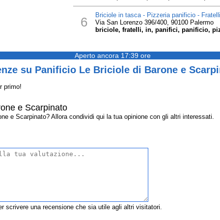
Briciole in tasca - Pizzeria panificio - Fratel
6
Via San Lorenzo 396/400, 90100 Palermo
briciole, fratelli, in, panifici, panificio, 
Aperto ancora 17:39 ore
nze su Panificio Le Briciole di Barone e Scarp
r primo!
arone e Scarpinato
ne e Scarpinato? Allora condividi qui la tua opinione con gli altri interessati.
r scrivere una recensione che sia utile agli altri visitatori.