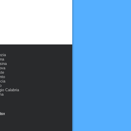
ezia
ona
sina
ova
ste
nto
cia
o
io Calabria
ma
licy