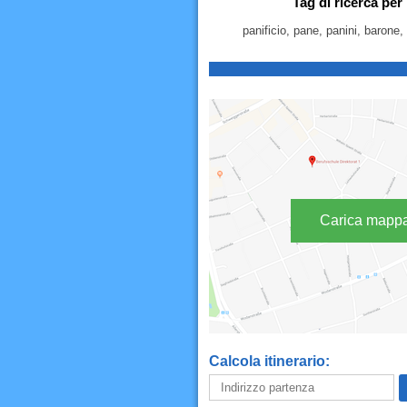
Tag di ricerca per
panificio, pane, panini, barone, 
Carica mapp
Calcola itinerario: