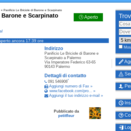
» Panificio Le Briciole di Barone e Scarpinato
i Barone e Scarpinato
Trov
🕒 Aperto
a!
Aperto ancora 17:39 ore
Most
Indirizzo
Panificio Le Briciole di Barone e
Scarpinato
a Palermo
Agg
Via Imperatore Federico 63-65
90143
Palermo
Seg
Dettagli di contatto
*
091 546908
Per
Aggiungi numero di Fax »
www.facebook.com/pro... »
Aggiungi il tuo indirizzo e-mail »
Ins
Pubblicato da
Com
petitfleur
Log