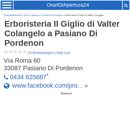
OrariDiApertura24
Oraridiapertura24
»
Orari di apertura a Pasiano Di Pordenon
» Erboristeria Il Giglio di Valter Colangelo
Erboristeria Il Giglio di Valter
Colangelo
a Pasiano Di
Pordenon
|
0 Bewertungen
|
Vota ora!
Via Roma 60
33087
Pasiano Di Pordenon
*
0434 625687
www.facebook.com/pro... »
Annuncio