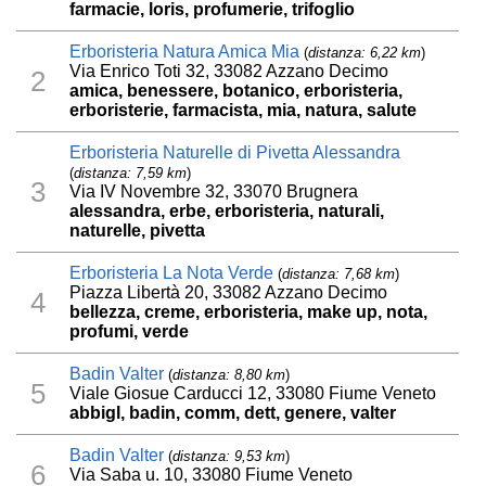
farmacie, loris, profumerie, trifoglio
Erboristeria Natura Amica Mia
(
distanza: 6,22 km
)
Via Enrico Toti 32, 33082 Azzano Decimo
2
amica, benessere, botanico, erboristeria,
erboristerie, farmacista, mia, natura, salute
Erboristeria Naturelle di Pivetta Alessandra
(
distanza: 7,59 km
)
3
Via IV Novembre 32, 33070 Brugnera
alessandra, erbe, erboristeria, naturali,
naturelle, pivetta
Erboristeria La Nota Verde
(
distanza: 7,68 km
)
Piazza Libertà 20, 33082 Azzano Decimo
4
bellezza, creme, erboristeria, make up, nota,
profumi, verde
Badin Valter
(
distanza: 8,80 km
)
5
Viale Giosue Carducci 12, 33080 Fiume Veneto
abbigl, badin, comm, dett, genere, valter
Badin Valter
(
distanza: 9,53 km
)
6
Via Saba u. 10, 33080 Fiume Veneto