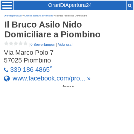
OrariDiApertura24
Oraridiapertura24
»
Orari di apertura a Piombino
» Il Bruco Asilo Nido Domiciliare
Il Bruco Asilo Nido
Domiciliare
a Piombino
|
0 Bewertungen
|
Vota ora!
Via Marco Polo 7
57025
Piombino
*
339 186 4865
www.facebook.com/pro... »
Annuncio