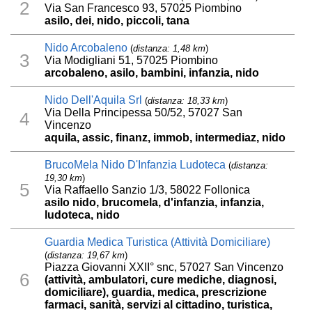
2
Via San Francesco 93, 57025 Piombino
asilo, dei, nido, piccoli, tana
Nido Arcobaleno
(
distanza: 1,48 km
)
3
Via Modigliani 51, 57025 Piombino
arcobaleno, asilo, bambini, infanzia, nido
Nido Dell'Aquila Srl
(
distanza: 18,33 km
)
Via Della Principessa 50/52, 57027 San
4
Vincenzo
aquila, assic, finanz, immob, intermediaz, nido
BrucoMela Nido D'Infanzia Ludoteca
(
distanza:
19,30 km
)
5
Via Raffaello Sanzio 1/3, 58022 Follonica
asilo nido, brucomela, d'infanzia, infanzia,
ludoteca, nido
Guardia Medica Turistica (Attività Domiciliare)
(
distanza: 19,67 km
)
Piazza Giovanni XXII° snc, 57027 San Vincenzo
6
(attività, ambulatori, cure mediche, diagnosi,
domiciliare), guardia, medica, prescrizione
farmaci, sanità, servizi al cittadino, turistica,