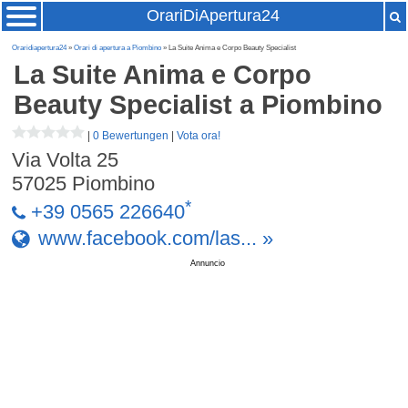
OrariDiApertura24
Oraridiapertura24
»
Orari di apertura a Piombino
» La Suite Anima e Corpo Beauty Specialist
La Suite Anima e Corpo
Beauty Specialist
a Piombino
|
0 Bewertungen
|
Vota ora!
Via Volta 25
57025
Piombino
*
+39 0565 226640
www.facebook.com/las... »
Annuncio