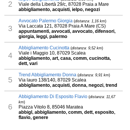
2
Viale della Libertà 29/c, 87028 Praia a Mare
abbigliamento, acquisti, ielpo, negozi
Avvocato Palermo Giorgia
(
distanza: 1,16 km
)
Via Laccata 121, 87028 Praia A Mare (CS)
3
appuntamenti, avvocati, avvocato, difensori,
giorgia, leggi, palermo
Abbigliamento Cucinotta
(
distanza: 9,52 km
)
Viale i Maggio 10, 87029 Scalea
4
abbigliamento, art, casa, comm, cucinotta,
dett, vari
Trend Abbigliamento Donna
(
distanza: 9,91 km
)
5
Via lauro 138/140, 87029 Scalea
abbigliamento, acquisti, donna, negozi, trend
Abbigliamento Di Esposito Flavio
(
distanza: 11,67
km
)
6
Piazza Vitolo 8, 85046 Maratea
abbigl, abbigliamento, comm, dett, esposito,
flavio, genere