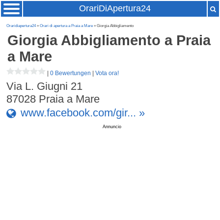
OrariDiApertura24
Oraridiapertura24
»
Orari di apertura a Praia a Mare
» Giorgia Abbigliamento
Giorgia Abbigliamento
a Praia
a Mare
|
0 Bewertungen
|
Vota ora!
Via L. Giugni 21
87028
Praia a Mare
www.facebook.com/gir... »
Annuncio