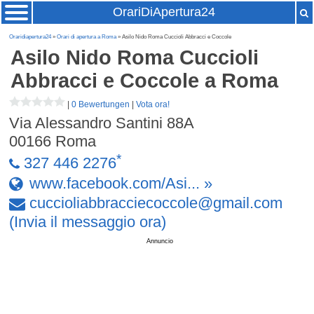
OrariDiApertura24
Oraridiapertura24
»
Orari di apertura a Roma
» Asilo Nido Roma Cuccioli Abbracci e Coccole
Asilo Nido Roma Cuccioli
Abbracci e Coccole
a Roma
|
0 Bewertungen
|
Vota ora!
Via Alessandro Santini 88A
00166
Roma
*
327 446 2276
www.facebook.com/Asi... »
cuccioliabbracciecoccole
@
gmail
.
com
(Invia il messaggio ora)
Annuncio