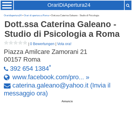
OrariDiApertura24
Oraridiapertura24
»
Orari di apertura a Roma
» Dott.ssa Caterina Galeano - Studio di Psicologia
Dott.ssa Caterina Galeano -
Studio di Psicologia
a Roma
|
0 Bewertungen
|
Vota ora!
Piazza Amilcare Zamorani 21
00157
Roma
*
392 654 1384
www.facebook.com/pro... »
caterina
.
galeano
@
yahoo
.
it
(Invia il
messaggio ora)
Annuncio