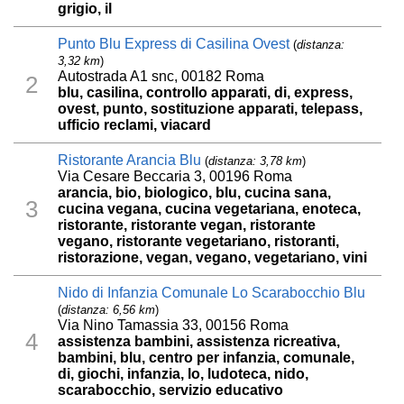
grigio, il
Punto Blu Express di Casilina Ovest
(
distanza:
3,32 km
)
Autostrada A1 snc, 00182 Roma
2
blu, casilina, controllo apparati, di, express,
ovest, punto, sostituzione apparati, telepass,
ufficio reclami, viacard
Ristorante Arancia Blu
(
distanza: 3,78 km
)
Via Cesare Beccaria 3, 00196 Roma
arancia, bio, biologico, blu, cucina sana,
3
cucina vegana, cucina vegetariana, enoteca,
ristorante, ristorante vegan, ristorante
vegano, ristorante vegetariano, ristoranti,
ristorazione, vegan, vegano, vegetariano, vini
Nido di Infanzia Comunale Lo Scarabocchio Blu
(
distanza: 6,56 km
)
Via Nino Tamassia 33, 00156 Roma
4
assistenza bambini, assistenza ricreativa,
bambini, blu, centro per infanzia, comunale,
di, giochi, infanzia, lo, ludoteca, nido,
scarabocchio, servizio educativo