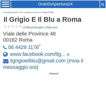
OrariDiApertura24
Oraridiapertura24
»
Orari di apertura a Roma
» Il Grigio E Il Blu
Il Grigio E Il Blu
a Roma
|
0 Bewertungen
|
Vota ora!
Viale delle Province 48
00162
Roma
*
06 4429 1176
www.facebook.com/ilg... »
ilgrigioeilblu
@
gmail
.
com
(Invia il
messaggio ora)
Annuncio