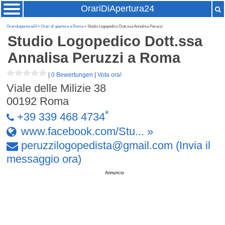
OrariDiApertura24
Oraridiapertura24
»
Orari di apertura a Roma
» Studio Logopedico Dott.ssa Annalisa Peruzzi
Studio Logopedico Dott.ssa
Annalisa Peruzzi
a Roma
|
0 Bewertungen
|
Vota ora!
Viale delle Milizie 38
00192
Roma
*
+39 339 468 4734
www.facebook.com/Stu... »
peruzzilogopedista
@
gmail
.
com
(Invia il
messaggio ora)
Annuncio