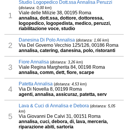
Studio Logopedico Dott.ssa Annalisa Peruzzi
(
distanza: 0,00 km
)
Viale delle Milizie 38, 00195 Roma
1
annalisa, dott.ssa, dottore, dottoressa,
logopedico, logopedista, medico, peruzzi,
riabilitazione voce, studio
Danesina Di Polo Annalisa
(
distanza: 1,66 km
)
2
Via Del Governo Vecchio 125/126, 00186 Roma
annalisa, catering, danesina, polo, ristoranti
Fiore Annalisa
(
distanza: 3,26 km
)
3
Viale Regina Margherita 84, 00198 Roma
annalisa, comm, dett, fiore, scarpe
Patetta Annalisa
(
distanza: 4,53 km
)
4
Via Di Novella 8, 00199 Roma
agenti, annalisa, assicuraz, patetta, serv
Lava & Cuci di Annalisa e Debora
(
distanza: 5,05
km
)
5
Via Giovanni De Calvi 31, 00151 Roma
annalisa, cuci, debora, di, lava, merceria,
riparazione abiti, sartoria