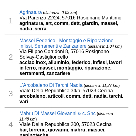
Agrinatura
(
distanza: 0,03 km
)
Via Parenzo 22/24, 57016 Rosignano Marittimo
1
agrinatura, art, comm, dett, giardin, massei,
nadia, serra
Massei Federico - Montaggio e Riparazione
Infissi, Serramenti e Zanzariere
(
distanza: 1,04 km
)
Via Filippo Corridoni 8, 57016 Rosignano
2
Solvay-Castiglioncello
acciao inox, alluminio, federico, infissi, lavori
in ferro, massei, montaggio, riparazione,
serramenti, zanzariere
L'Arcobaleno Di Tarchi Nadia
(
distanza: 11,27 km
)
Viale Della Repubblica 34/b, 57023 Cecina
3
arcobaleno, articoli, comm, dett, nadia, tarchi,
vari
Mabru Di Massei Giovanni & c. Snc
(
distanza:
11,48 km
)
4
Viale Della Repubblica 200, 57023 Cecina
bar, birrerie, giovanni, mabru, massei,
paninoteche