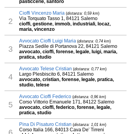
pasticcerie, santoro
Cioffi Vincenzo Maria
(
distanza: 0,59 km
)
Via Torquato Tasso 1, 84121 Salerno
2
cioffi, gestione, immob, industriali, locaz,
maria, vincenzo
Avvocato Cioffi Luigi Maria
(
distanza: 0,74 km
)
Piazza Sedile di Portanova 22, 84121 Salerno
3
avvocato, cioffi, forense, legale, luigi, maria,
pratica, studio
Avvocato Telese Cristian
(
distanza: 0,77 km
)
Largo Plesbiscito 6, 84121 Salerno
4
avvocato, cristian, forense, legale, pratica,
studio, telese
Avvocato Cioffi Federico
(
distanza: 0,96 km
)
Corso Vittorio Emanuele 171, 84122 Salerno
5
avvocato, cioffi, federico, forense, legale,
pratica, studio
Pina Di Pisaturo Cristian
(
distanza: 1,01 km
)
Corso Italia 166, 84013 Cava De' Tirreni
6