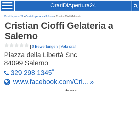
OrariDiApertura24
Oraridiapertura24
»
Orari di apertura a Salerno
» Cristian Cioffi Gelateria
Cristian Cioffi Gelateria
a
Salerno
|
0 Bewertungen
|
Vota ora!
Piazza della Libertà Snc
84099
Salerno
*
329 298 1345
www.facebook.com/Cri... »
Annuncio