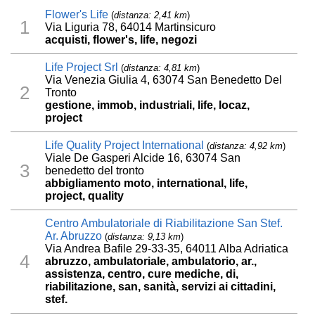
Flower's Life
(
distanza: 2,41 km
)
1
Via Liguria 78, 64014 Martinsicuro
acquisti, flower's, life, negozi
Life Project Srl
(
distanza: 4,81 km
)
Via Venezia Giulia 4, 63074 San Benedetto Del
2
Tronto
gestione, immob, industriali, life, locaz,
project
Life Quality Project International
(
distanza: 4,92 km
)
Viale De Gasperi Alcide 16, 63074 San
3
benedetto del tronto
abbigliamento moto, international, life,
project, quality
Centro Ambulatoriale di Riabilitazione San Stef.
Ar. Abruzzo
(
distanza: 9,13 km
)
Via Andrea Bafile 29-33-35, 64011 Alba Adriatica
4
abruzzo, ambulatoriale, ambulatorio, ar.,
assistenza, centro, cure mediche, di,
riabilitazione, san, sanità, servizi ai cittadini,
stef.