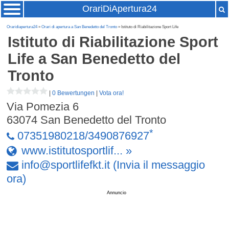
OrariDiApertura24
Oraridiapertura24
»
Orari di apertura a San Benedetto del Tronto
» Istituto di Riabilitazione Sport Life
Istituto di Riabilitazione Sport
Life
a San Benedetto del
Tronto
|
0 Bewertungen
|
Vota ora!
Via Pomezia 6
63074
San Benedetto del Tronto
*
07351980218/3490876927
www.istitutosportlif... »
info
@
sportlifefkt
.
it
(Invia il messaggio
ora)
Annuncio