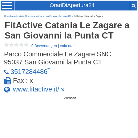
OrariDiApertura24
Oraridiapertura24
»
Orari di apertura a San Giovanni la Punta CT
» FitActive Catania Le Zagare
FitActive Catania Le Zagare
a
San Giovanni la Punta CT
|
0 Bewertungen
|
Vota ora!
Parco Commerciale Le Zagare SNC
95037
San Giovanni la Punta CT
*
3517284486
Fax.: x
www.fitactive.it/ »
Annuncio