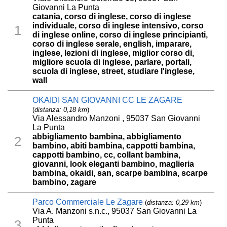
Giovanni La Punta
catania, corso di inglese, corso di inglese
individuale, corso di inglese intensivo, corso
1
di inglese online, corso di inglese principianti,
corso di inglese serale, english, imparare,
inglese, lezioni di inglese, miglior corso di,
migliore scuola di inglese, parlare, portali,
scuola di inglese, street, studiare l'inglese,
wall
OKAIDI SAN GIOVANNI CC LE ZAGARE
(
distanza: 0,18 km
)
Via Alessandro Manzoni , 95037 San Giovanni
La Punta
abbigliamento bambina, abbigliamento
2
bambino, abiti bambina, cappotti bambina,
cappotti bambino, cc, collant bambina,
giovanni, look eleganti bambino, maglieria
bambina, okaidi, san, scarpe bambina, scarpe
bambino, zagare
Parco Commerciale Le Zagare
(
distanza: 0,29 km
)
Via A. Manzoni s.n.c., 95037 San Giovanni La
Punta
3