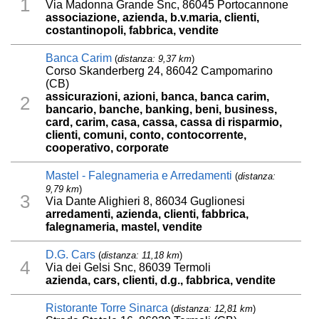
1
Via Madonna Grande Snc, 86045 Portocannone
associazione, azienda, b.v.maria, clienti,
costantinopoli, fabbrica, vendite
Banca Carim
(
distanza: 9,37 km
)
Corso Skanderberg 24, 86042 Campomarino
(CB)
assicurazioni, azioni, banca, banca carim,
2
bancario, banche, banking, beni, business,
card, carim, casa, cassa, cassa di risparmio,
clienti, comuni, conto, contocorrente,
cooperativo, corporate
Mastel - Falegnameria e Arredamenti
(
distanza:
9,79 km
)
3
Via Dante Alighieri 8, 86034 Guglionesi
arredamenti, azienda, clienti, fabbrica,
falegnameria, mastel, vendite
D.G. Cars
(
distanza: 11,18 km
)
4
Via dei Gelsi Snc, 86039 Termoli
azienda, cars, clienti, d.g., fabbrica, vendite
Ristorante Torre Sinarca
(
distanza: 12,81 km
)