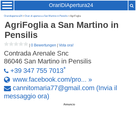
OrariDiApertura24
Oraridiapertura24
»
Orari di apertura a San Martino in Pensilis
» AgriFoglia
AgriFoglia
a San Martino in
Pensilis
|
0 Bewertungen
|
Vota ora!
Contrada Arenale Snc
86046
San Martino in Pensilis
*
+39 347 755 7013
www.facebook.com/pro... »
cannitomaria77
@
gmail
.
com
(Invia il
messaggio ora)
Annuncio