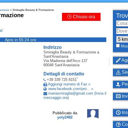
astasia
» Smiraglia Beauty & Formazione
rmazione
Trov
🕒 Chiuso ora
a!
Apre in 55:24 ore
Most
Indirizzo
Smiraglia Beauty & Formazione
a
Sant'Anastasia
Agg
Via Madonna dell'Arco 137
80048
Sant'Anastasia
Seg
Dettagli di contatto
*
+39 339 725 8151
Per
Aggiungi numero di Fax »
www.facebook.com/pro... »
mariasmiraglia
@
gmail
.
com
(Invia il
Inv
messaggio ora)
Ins
Pubblicato da
yoly2482
Com