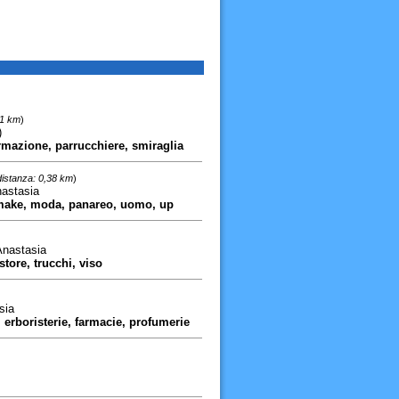
91 km
)
)
ormazione, parrucchiere, smiraglia
distanza: 0,38 km
)
nastasia
, make, moda, panareo, uomo, up
Anastasia
tore, trucchi, viso
sia
 erboristerie, farmacie, profumerie