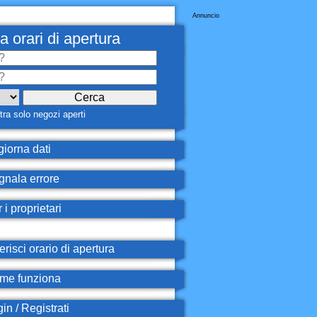
Annuncio
a orari di apertura
ra solo negozi aperti
iorna dati
nala errore
 i proprietari
erisci orario di apertura
e funziona
in / Registrati