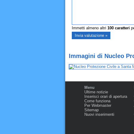
Immetti almeno altri
100
caratteri
pe
Immagini di Nucleo Pro
Menu
Ultime notizie
Inserisci orari di apertura
Come funziona
Per Webmaster
Sitemap
Nuovi inserimenti