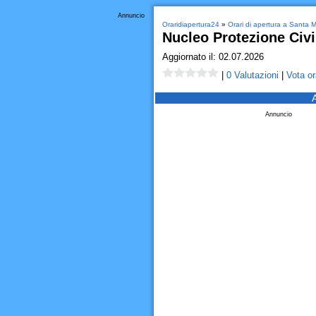
Annuncio
Oraridiapertura24
»
Orari di apertura a Santa M
Nucleo Protezione Civi
Aggiornato il: 02.07.2026
|
0 Valutazioni
|
Vota or
Annuncio