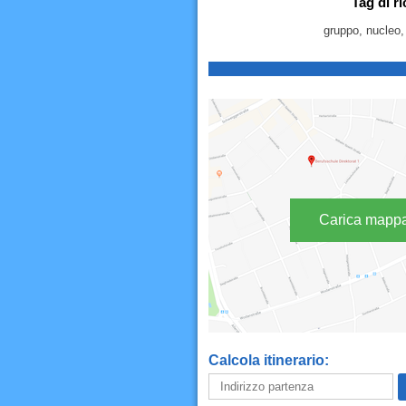
Tag di r
gruppo, nucleo, 
Carica mapp
Calcola itinerario: