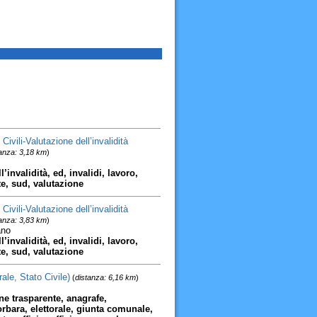
vili-Valutazione dell’invalidità
anza: 3,18 km
)
ll’invalidità, ed, invalidi, lavoro,
te, sud, valutazione
vili-Valutazione dell’invalidità
anza: 3,83 km
)
ano
ll’invalidità, ed, invalidi, lavoro,
te, sud, valutazione
ale, Stato Civile)
(
distanza: 6,16 km
)
ne trasparente, anagrafe,
rbara, elettorale, giunta comunale,