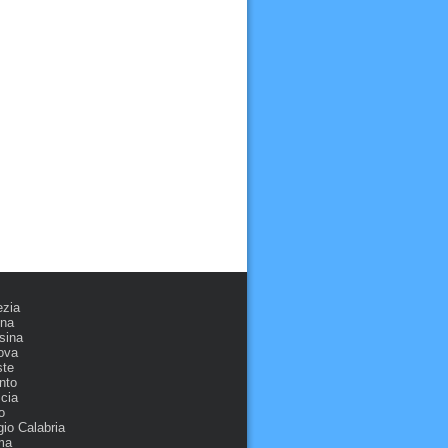
ezia
ona
sina
ova
ste
nto
cia
o
io Calabria
ma