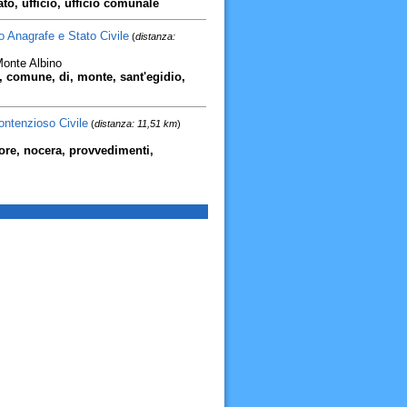
to, ufficio, ufficio comunale
o Anagrafe e Stato Civile
(
distanza:
Monte Albino
, comune, di, monte, sant'egidio,
Contenzioso Civile
(
distanza: 11,51 km
)
riore, nocera, provvedimenti,