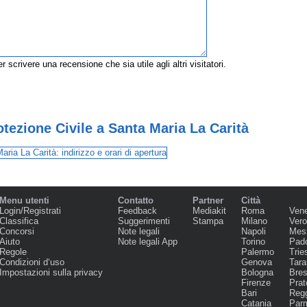
r scrivere una recensione che sia utile agli altri visitatori.
tezione Civile a Santa Maria La Carità
Menu utenti
Contatto
Partner
Città
Login/Registrati
Feedback
Mediakit
Roma
Ven
Classifica
Suggerimenti
Stampa
Milano
Ver
Concorsi
Note legali
Napoli
Mes
Aiuto
Note legali App
Torino
Pad
Regole
Palermo
Trie
Condizioni d‘uso
Genova
Tara
Impostazioni sulla privacy
Bologna
Bres
Firenze
Prat
Bari
Regg
Catania
Par