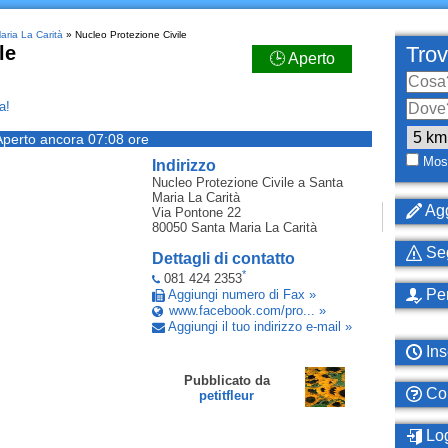
aria La Carità
» Nucleo Protezione Civile
le
Trov
🕒 Aperto
a!
Aperto ancora 07:08 ore
Most
Indirizzo
Nucleo Protezione Civile
a Santa
Maria La Carità
Agg
Via Pontone 22
80050
Santa Maria La Carità
Seg
Dettagli di contatto
*
081 424 2353
Per
Aggiungi numero di Fax »
www.facebook.com/pro... »
Aggiungi il tuo indirizzo e-mail »
Ins
Pubblicato da
Com
petitfleur
Log