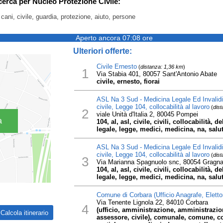
icerca per Nucleo Protezione Civile:
cani, civile, guardia, protezione, aiuto, persone
Aperto ancora 07:08 ore
Ulteriori offerte:
Civile Ernesto
(
distanza: 1,36 km
)
1
Via Stabia 401, 80057 Sant'Antonio Abate
civile, ernesto, fiorai
ASL Na 3 Sud - Medicina Legale Ed Invalidi Ci
civile, Legge 104, collocabilità al lavoro
(
dist
2
viale Unità d'Italia 2, 80045 Pompei
a
104, al, asl, civile, civili, collocabilità, de
legale, legge, medici, medicina, na, salu
ASL Na 3 Sud - Medicina Legale Ed Invalidi Ci
civile, Legge 104, collocabilità al lavoro
(
dist
3
Via Marianna Spagnuolo snc, 80054 Gragn
104, al, asl, civile, civili, collocabilità, de
legale, legge, medici, medicina, na, salu
Comune di Corbara (Ufficio Anagrafe, Elettor
Via Tenente Lignola 22, 84010 Corbara
4
(ufficio, amministrazione, amministrazio
assessore, civile), comunale, comune, co