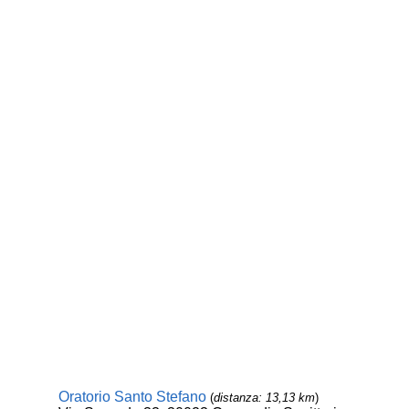
Oratorio Santo Stefano
(
distanza: 13,13 km
)