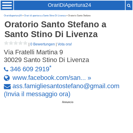
OrariDiApertura24
Oraridiapertura24
»
Orari di apertura a Santo Stino Di Livenza
» Oratorio Santo Stefano
Oratorio Santo Stefano
a
Santo Stino Di Livenza
|
0 Bewertungen
|
Vota ora!
Via Fratelli Martina 9
30029
Santo Stino Di Livenza
*
346 609 2919
www.facebook.com/san... »
ass
.
famigliesantostefano
@
gmail
.
com
(Invia il messaggio ora)
Annuncio