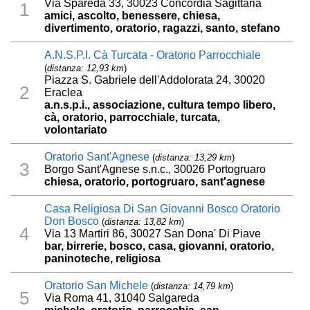
Via Spareda 33, 30023 Concordia Sagittaria
1
amici, ascolto, benessere, chiesa,
divertimento, oratorio, ragazzi, santo, stefano
A.N.S.P.I. Cà Turcata - Oratorio Parrocchiale
(
distanza: 12,93 km
)
Piazza S. Gabriele dell'Addolorata 24, 30020
2
Eraclea
a.n.s.p.i., associazione, cultura tempo libero,
cà, oratorio, parrocchiale, turcata,
volontariato
Oratorio Sant'Agnese
(
distanza: 13,29 km
)
3
Borgo Sant'Agnese s.n.c., 30026 Portogruaro
chiesa, oratorio, portogruaro, sant'agnese
Casa Religiosa Di San Giovanni Bosco Oratorio
Don Bosco
(
distanza: 13,82 km
)
4
Via 13 Martiri 86, 30027 San Dona' Di Piave
bar, birrerie, bosco, casa, giovanni, oratorio,
paninoteche, religiosa
Oratorio San Michele
(
distanza: 14,79 km
)
5
Via Roma 41, 31040 Salgareda