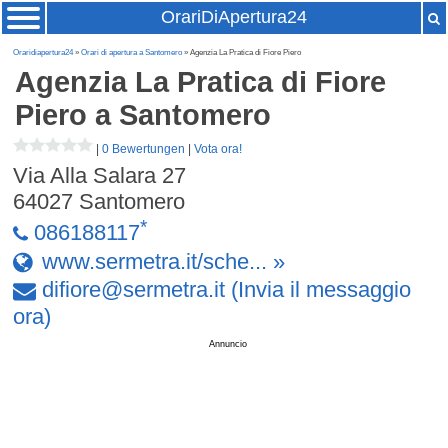
OrariDiApertura24
Oraridiapertura24
»
Orari di apertura a Santomero
» Agenzia La Pratica di Fiore Piero
Agenzia La Pratica di Fiore
Piero
a Santomero
|
0 Bewertungen
|
Vota ora!
Via Alla Salara 27
64027
Santomero
*
086188117
www.sermetra.it/sche... »
difiore
@
sermetra
.
it
(Invia il messaggio
ora)
Annuncio