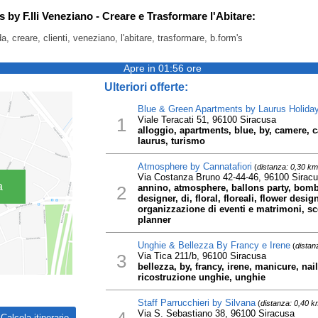
s by F.lli Veneziano - Creare e Trasformare l'Abitare:
a, creare, clienti, veneziano, l'abitare, trasformare, b.form's
Apre in 01:56 ore
Ulteriori offerte:
Blue & Green Apartments by Laurus Holida
1
Viale Teracati 51, 96100 Siracusa
alloggio, apartments, blue, by, camere, c
laurus, turismo
Atmosphere by Cannatafiori
(
distanza: 0,30 km
Via Costanza Bruno 42-44-46, 96100 Sirac
a
2
annino, atmosphere, ballons party, bombon
designer, di, floral, floreali, flower desig
organizzazione di eventi e matrimoni, sc
planner
Unghie & Bellezza By Francy e Irene
(
distan
3
Via Tica 211/b, 96100 Siracusa
bellezza, by, francy, irene, manicure, nail
ricostruzione unghie, unghie
Staff Parrucchieri by Silvana
(
distanza: 0,40 k
Via S. Sebastiano 38, 96100 Siracusa