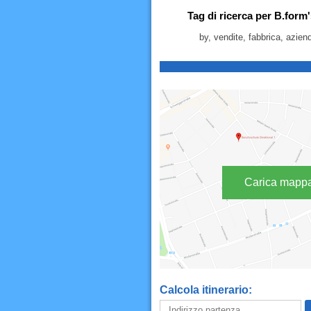
Tag di ricerca per B.form'
by, vendite, fabbrica, aziend
Carica mapp
Calcola itinerario: