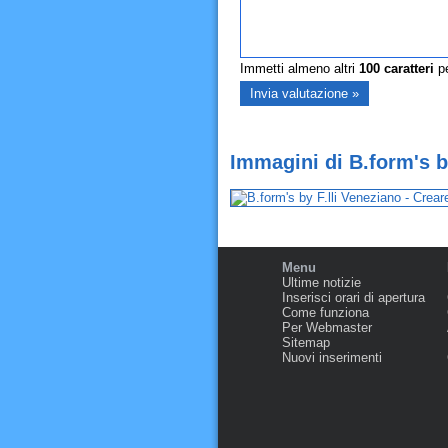
Immetti almeno altri
100
caratteri
pe
Immagini di B.form's by
Menu
Ultime notizie
Inserisci orari di apertura
Come funziona
Per Webmaster
Sitemap
Nuovi inserimenti