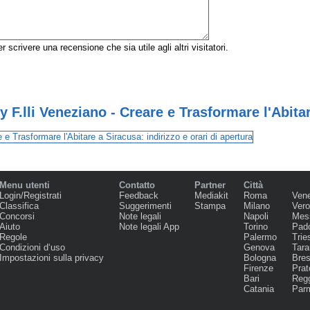
r scrivere una recensione che sia utile agli altri visitatori.
 F.lli Veneziano - Creare e Trasformare l'Abita
Menu utenti
Contatto
Partner
Città
Login/Registrati
Feedback
Mediakit
Roma
Ven
Classifica
Suggerimenti
Stampa
Milano
Ver
Concorsi
Note legali
Napoli
Mes
Aiuto
Note legali App
Torino
Pad
Regole
Palermo
Trie
Condizioni d‘uso
Genova
Tara
Impostazioni sulla privacy
Bologna
Bres
Firenze
Prat
Bari
Regg
Catania
Par