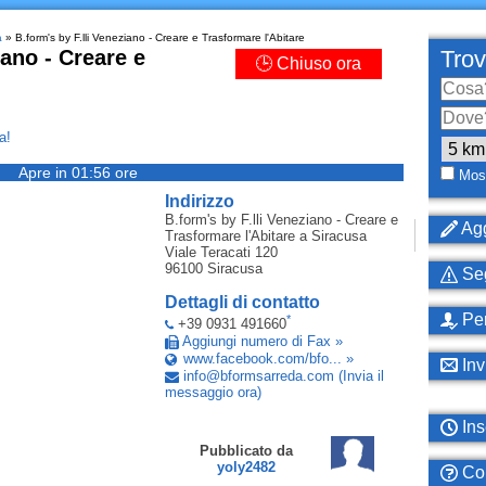
a
» B.form's by F.lli Veneziano - Creare e Trasformare l'Abitare
iano - Creare e
Trov
🕒 Chiuso ora
a!
Apre in 01:56 ore
Most
Indirizzo
B.form's by F.lli Veneziano - Creare e
Agg
Trasformare l'Abitare
a Siracusa
Viale Teracati 120
96100
Siracusa
Seg
Dettagli di contatto
Per
*
+39 0931 491660
Aggiungi numero di Fax »
www.facebook.com/bfo... »
Inv
info
@
bformsarreda
.
com
(Invia il
messaggio ora)
Ins
Pubblicato da
yoly2482
Com