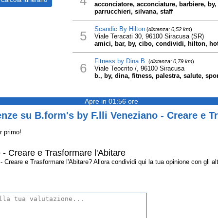
4
acconciatore, acconciature, barbiere, by, 
parrucchieri, silvana, staff
Scandic By Hilton
(
distanza: 0,52 km
)
5
Viale Teracati 30, 96100 Siracusa (SR)
amici, bar, by, cibo, condividi, hilton, ho
Fitness by Dina B.
(
distanza: 0,79 km
)
6
Viale Teocrito /, 96100 Siracusa
b., by, dina, fitness, palestra, salute, spor
Apre in 01:56 ore
nze su B.form's by F.lli Veneziano - Creare e T
r primo!
o - Creare e Trasformare l'Abitare
 Creare e Trasformare l'Abitare? Allora condividi qui la tua opinione con gli altr