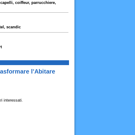
capelli, coiffeur, parrucchiere,
tel, scandic
t
rasformare l'Abitare
i interessati.