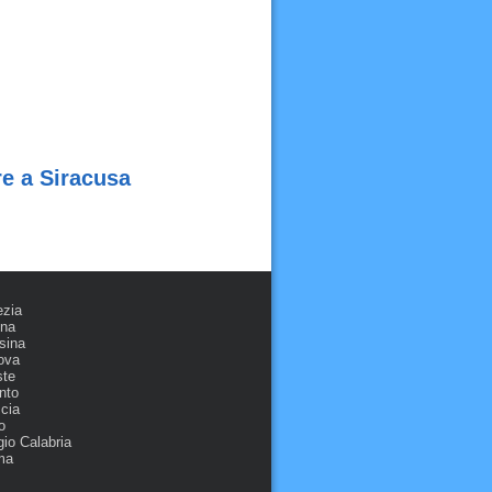
re a Siracusa
ezia
ona
sina
ova
ste
nto
cia
o
io Calabria
ma