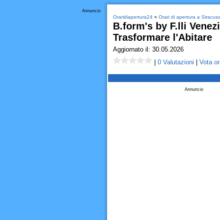
Annuncio
Oraridiapertura24
»
Orari di apertura a Siracus
B.form's by F.lli Venez
Trasformare l'Abitare
Aggiornato il: 30.05.2026
|
0 Valutazioni
|
Vota or
Annuncio