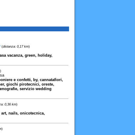
y
(
distanza: 0,17 km
)
asa vacanza, green, holiday,
)
usa
iere e confetti, by, cannatafiori,
ner, giochi pirotecnici, oreste,
enografie, servizio wedding
za: 0,36 km
)
 art, nails, onicotecnica,
m
)