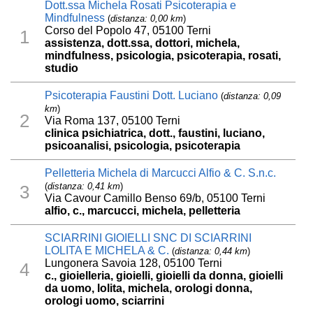
Dott.ssa Michela Rosati Psicoterapia e
Mindfulness
(
distanza: 0,00 km
)
Corso del Popolo 47, 05100 Terni
1
assistenza, dott.ssa, dottori, michela,
mindfulness, psicologia, psicoterapia, rosati,
studio
Psicoterapia Faustini Dott. Luciano
(
distanza: 0,09
km
)
2
Via Roma 137, 05100 Terni
clinica psichiatrica, dott., faustini, luciano,
psicoanalisi, psicologia, psicoterapia
Pelletteria Michela di Marcucci Alfio & C. S.n.c.
(
distanza: 0,41 km
)
3
Via Cavour Camillo Benso 69/b, 05100 Terni
alfio, c., marcucci, michela, pelletteria
SCIARRINI GIOIELLI SNC DI SCIARRINI
LOLITA E MICHELA & C.
(
distanza: 0,44 km
)
Lungonera Savoia 128, 05100 Terni
4
c., gioielleria, gioielli, gioielli da donna, gioielli
da uomo, lolita, michela, orologi donna,
orologi uomo, sciarrini