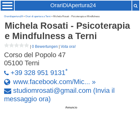
OrariDiApertura24
Oraridiapertura24
»
Orari di apertura a Terni
» Michela Rosati - Psicoterapia e Mindfulness
Michela Rosati - Psicoterapia
e Mindfulness
a Terni
|
0 Bewertungen
|
Vota ora!
Corso del Popolo 47
05100
Terni
*
+39 328 951 9131
www.facebook.com/Mic... »
studiomrosati
@
gmail
.
com
(Invia il
messaggio ora)
Annuncio