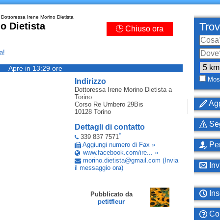
Dottoressa Irene Morino Dietista
o Dietista
Trov
🕒 Chiuso ora
a!
Apre in 13:29 ore
Most
Indirizzo
Dottoressa Irene Morino Dietista
a
Torino
Agg
Corso Re Umbero 29Bis
10128
Torino
Seg
Dettagli di contatto
*
339 837 7571
Per
Aggiungi numero di Fax »
www.facebook.com/ire... »
morino
.
dietista
@
gmail
.
com
(Invia
Inv
il messaggio ora)
Ins
Pubblicato da
petitfleur
Com