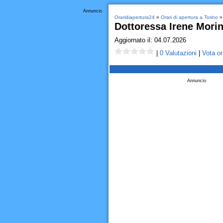
Annuncio
Oraridiapertura24
»
Orari di apertura a Torino
» 
Dottoressa Irene Morin
Aggiornato il: 04.07.2026
|
0 Valutazioni
|
Vota or
Annuncio