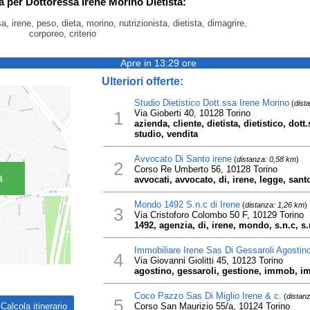
ca per Dottoressa Irene Morino Dietista:
, irene, peso, dieta, morino, nutrizionista, dietista, dimagrire,
corporeo, criterio
Apre in 13:29 ore
Ulteriori offerte:
Studio Dietistico Dott.ssa Irene Morino
(
dist
1
Via Gioberti 40, 10128 Torino
azienda, cliente, dietista, dietistico, dott
studio, vendita
Avvocato Di Santo irene
(
distanza: 0,58 km
)
2
Corso Re Umberto 56, 10128 Torino
a
avvocati, avvocato, di, irene, legge, santo
Mondo 1492 S.n.c di Irene
(
distanza: 1,26 km
)
3
Via Cristoforo Colombo 50 F, 10129 Torino
1492, agenzia, di, irene, mondo, s.n.c, s.
Immobiliare Irene Sas Di Gessaroli Agostino
4
Via Giovanni Giolitti 45, 10123 Torino
agostino, gessaroli, gestione, immob, imm
Coco Pazzo Sas Di Miglio Irene & c.
(
distan
5
Corso San Maurizio 55/a, 10124 Torino