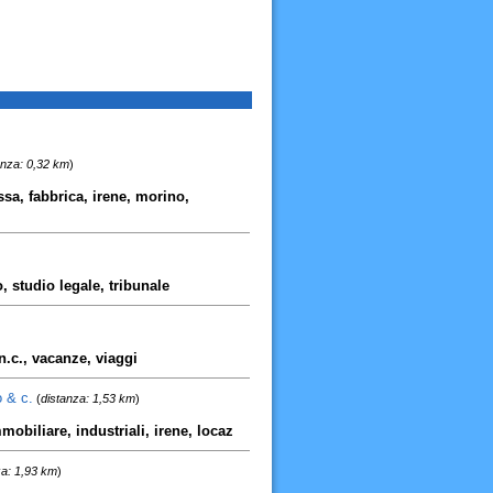
anza: 0,32 km
)
.ssa, fabbrica, irene, morino,
, studio legale, tribunale
n.c., vacanze, viaggi
 & c.
(
distanza: 1,53 km
)
obiliare, industriali, irene, locaz
za: 1,93 km
)