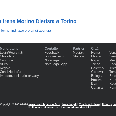
 Irene Morino Dietista a Torino
Menu utenti
Contatto
Partner
Città
Login/Registrati
Feedback
Mediakit
Roma
Ven
Classifica
Suggerimenti
Stampa
Milano
Ver
Concorsi
Note legali
Napoli
Mes
Aiuto
Note legali App
Torino
Pad
Regole
Palermo
Trie
Condizioni d‘uso
Genova
Tara
Impostazioni sulla privacy
Bologna
Bres
Firenze
Prat
Bari
Regg
Catania
Par
Copyright © 2009-2026
www.oraridiapertura24.it
|
Note Legali
|
Condizioni d'uso
|
Privacy po
Oeffnungszeitenbuch.de
|
Horairesdouverture24.fr