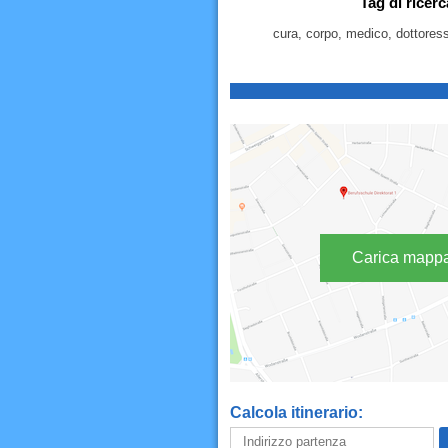
Tag di ricer
cura, corpo, medico, dottoressa
Carica mapp
Calcola itinerario: