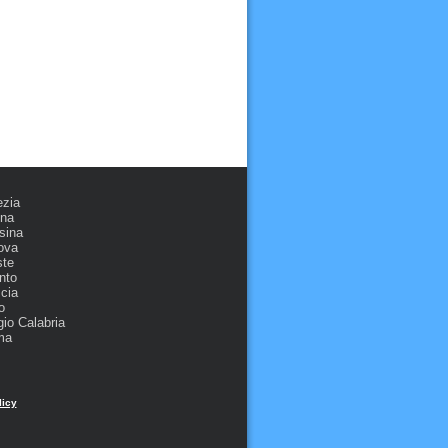
ezia
ona
sina
ova
ste
nto
cia
o
io Calabria
ma
licy