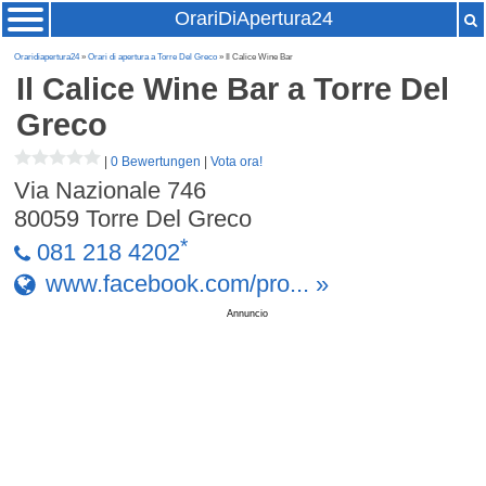
OrariDiApertura24
Oraridiapertura24
»
Orari di apertura a Torre Del Greco
» Il Calice Wine Bar
Il Calice Wine Bar
a Torre Del
Greco
|
0 Bewertungen
|
Vota ora!
Via Nazionale 746
80059
Torre Del Greco
*
081 218 4202
www.facebook.com/pro... »
Annuncio