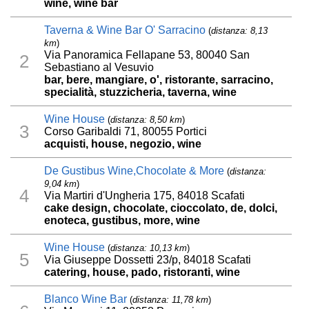
wine, wine bar
Taverna & Wine Bar O' Sarracino
(
distanza: 8,13
km
)
Via Panoramica Fellapane 53, 80040 San
2
Sebastiano al Vesuvio
bar, bere, mangiare, o', ristorante, sarracino,
specialità, stuzzicheria, taverna, wine
Wine House
(
distanza: 8,50 km
)
3
Corso Garibaldi 71, 80055 Portici
acquisti, house, negozio, wine
De Gustibus Wine,Chocolate & More
(
distanza:
9,04 km
)
4
Via Martiri d'Ungheria 175, 84018 Scafati
cake design, chocolate, cioccolato, de, dolci,
enoteca, gustibus, more, wine
Wine House
(
distanza: 10,13 km
)
5
Via Giuseppe Dossetti 23/p, 84018 Scafati
catering, house, pado, ristoranti, wine
Blanco Wine Bar
(
distanza: 11,78 km
)