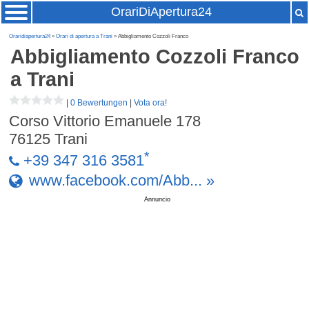
OrariDiApertura24
Oraridiapertura24
»
Orari di apertura a Trani
» Abbigliamento Cozzoli Franco
Abbigliamento Cozzoli Franco
a Trani
|
0 Bewertungen
|
Vota ora!
Corso Vittorio Emanuele 178
76125
Trani
*
+39 347 316 3581
www.facebook.com/Abb... »
Annuncio