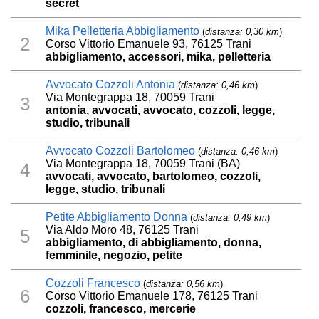
secret
Mika Pelletteria Abbigliamento
(
distanza: 0,30 km
)
2
Corso Vittorio Emanuele 93, 76125 Trani
abbigliamento, accessori, mika, pelletteria
Avvocato Cozzoli Antonia
(
distanza: 0,46 km
)
Via Montegrappa 18, 70059 Trani
3
antonia, avvocati, avvocato, cozzoli, legge,
studio, tribunali
Avvocato Cozzoli Bartolomeo
(
distanza: 0,46 km
)
Via Montegrappa 18, 70059 Trani (BA)
4
avvocati, avvocato, bartolomeo, cozzoli,
legge, studio, tribunali
Petite Abbigliamento Donna
(
distanza: 0,49 km
)
Via Aldo Moro 48, 76125 Trani
5
abbigliamento, di abbigliamento, donna,
femminile, negozio, petite
Cozzoli Francesco
(
distanza: 0,56 km
)
6
Corso Vittorio Emanuele 178, 76125 Trani
cozzoli, francesco, mercerie