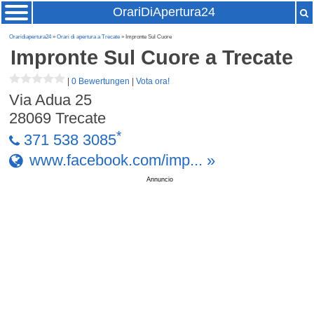
OrariDiApertura24
Oraridiapertura24
»
Orari di apertura a Trecate
» Impronte Sul Cuore
Impronte Sul Cuore
a Trecate
|
0 Bewertungen
|
Vota ora!
Via Adua 25
28069
Trecate
*
371 538 3085
www.facebook.com/imp... »
Annuncio