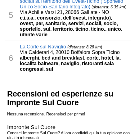
sociali sul territorio dell’Ovest-Ticino ( Sportello
Unico Socio-Sanitario Integrato)
(
distanza: 6,35 km
)
Via Achille Varzi 21, 28066 Galliate - NO
5
c.i.s.a., consorzio, dell’ovest, integrato),
ovest, per, sanitario, servizi, sociali, socio,
sportello, sul, territorio, ticino, ticino., unico,
utente varie
La Corte sul Naviglio
(
distanza: 8,28 km
)
Via Calderari 4, 20010 Boffalora Sopra Ticino
6
alberghi, bed and breakfast, corte, hotel, la,
localita balneare, naviglio, ristoranti sala
congressi, sul
Recensioni ed esperienze su
Impronte Sul Cuore
Nessuna recensione. Recensisci per primo!
Impronte Sul Cuore
Conosci Impronte Sul Cuore? Allora condividi qui la tua opinione con
gli altri interessati.