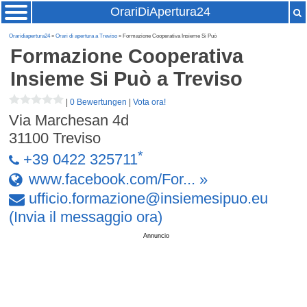
OrariDiApertura24
Oraridiapertura24
»
Orari di apertura a Treviso
» Formazione Cooperativa Insieme Si Può
Formazione Cooperativa
Insieme Si Può
a Treviso
|
0 Bewertungen
|
Vota ora!
Via Marchesan 4d
31100
Treviso
*
+39 0422 325711
www.facebook.com/For... »
ufficio
.
formazione
@
insiemesipuo
.
eu
(Invia il messaggio ora)
Annuncio