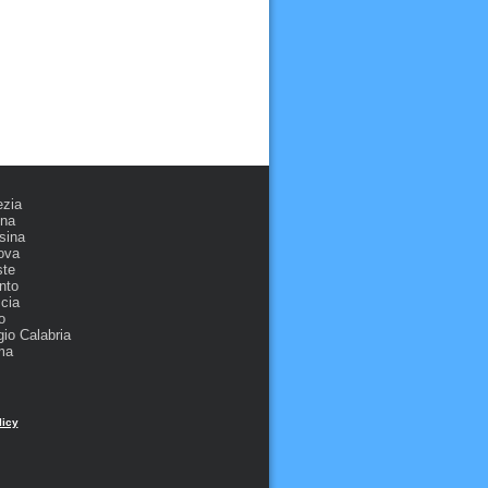
ezia
ona
sina
ova
ste
nto
cia
o
io Calabria
ma
licy