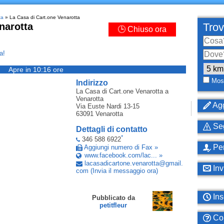
ta
» La Casa di Cart.one Venarotta
narotta
Trov
🕒 Chiuso ora
a!
Apre in 10:16 ore
Most
Indirizzo
La Casa di Cart.one Venarotta
a
Venarotta
Agg
Via Euste Nardi 13-15
63091
Venarotta
Seg
Dettagli di contatto
*
346 588 6922
Per
Aggiungi numero di Fax »
www.facebook.com/lac... »
lacasadicartone
.
venarotta
@
gmail
.
Inv
com
(Invia il messaggio ora)
Ins
Pubblicato da
petitfleur
Com