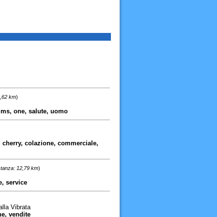
8,62 km
)
, ms, one, salute, uomo
fè, cherry, colazione, commerciale,
stanza: 12,79 km
)
, service
lla Vibrata
ne, vendite