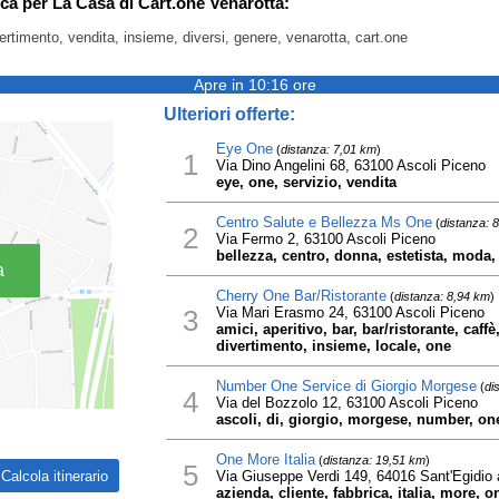
rca per La Casa di Cart.one Venarotta:
divertimento, vendita, insieme, diversi, genere, venarotta, cart.one
Apre in 10:16 ore
Ulteriori offerte:
Eye One
(
distanza: 7,01 km
)
1
Via Dino Angelini 68, 63100 Ascoli Piceno
eye, one, servizio, vendita
Centro Salute e Bellezza Ms One
(
distanza: 
2
Via Fermo 2, 63100 Ascoli Piceno
bellezza, centro, donna, estetista, moda
a
Cherry One Bar/Ristorante
(
distanza: 8,94 km
)
3
Via Mari Erasmo 24, 63100 Ascoli Piceno
amici, aperitivo, bar, bar/ristorante, caf
divertimento, insieme, locale, one
Number One Service di Giorgio Morgese
(
di
4
Via del Bozzolo 12, 63100 Ascoli Piceno
ascoli, di, giorgio, morgese, number, one
One More Italia
(
distanza: 19,51 km
)
5
Via Giuseppe Verdi 149, 64016 Sant'Egidio a
azienda, cliente, fabbrica, italia, more, o