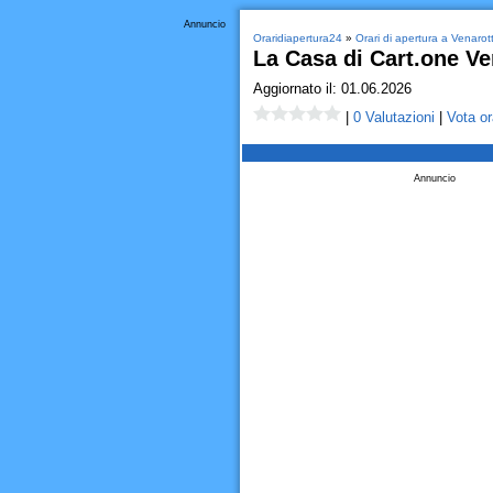
Annuncio
Oraridiapertura24
»
Orari di apertura a Venarot
La Casa di Cart.one Ve
Aggiornato il: 01.06.2026
|
0 Valutazioni
|
Vota or
Annuncio