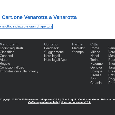
 Cart.one Venarotta a Venarotta
Menu utenti
Contatto
Partner
Città
Login/Registrati
Feedback
Mediakit
Roma
Ven
Classifica
Suggerimenti
Stampa
Milano
Ver
Concorsi
Note legali
Napoli
Mes
Aiuto
Note legali App
Torino
Pad
Regole
Palermo
Trie
Condizioni d‘uso
Genova
Tara
Impostazioni sulla privacy
Bologna
Bres
Firenze
Prat
Bari
Regg
Catania
Par
Copyright © 2009-2026
www.oraridiapertura24.it
|
Note Legali
|
Condizioni d'uso
|
Privacy po
Oeffnungszeitenbuch.de
|
Horairesdouverture24.fr