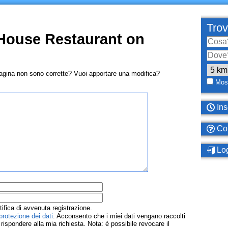
Trov
House Restaurant on
pagina non sono corrette? Vuoi apportare una modifica?
Most
Ins
Com
Log
tifica di avvenuta registrazione.
protezione dei dati
. Acconsento che i miei dati vengano raccolti
ispondere alla mia richiesta. Nota: è possibile revocare il