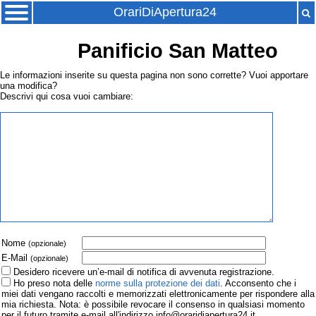
OrariDiApertura24
Panificio San Matteo
Le informazioni inserite su questa pagina non sono corrette? Vuoi apportare
una modifica?
Descrivi qui cosa vuoi cambiare:
Nome
(opzionale)
E-Mail
(opzionale)
Desidero ricevere un’e-mail di notifica di avvenuta registrazione.
Ho preso nota delle
norme sulla protezione dei dati
. Acconsento che i
miei dati vengano raccolti e memorizzati elettronicamente per rispondere alla
mia richiesta. Nota: è possibile revocare il consenso in qualsiasi momento
per il futuro tramite e-mail all'indirizzo info@oraridiapertura24.it