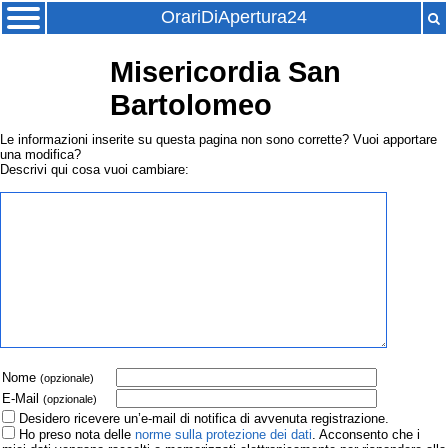
OrariDiApertura24
Misericordia San
Bartolomeo
Le informazioni inserite su questa pagina non sono corrette? Vuoi apportare
una modifica?
Descrivi qui cosa vuoi cambiare:
Nome
(opzionale)
E-Mail
(opzionale)
Desidero ricevere un’e-mail di notifica di avvenuta registrazione.
Ho preso nota delle
norme sulla protezione dei dati
. Acconsento che i