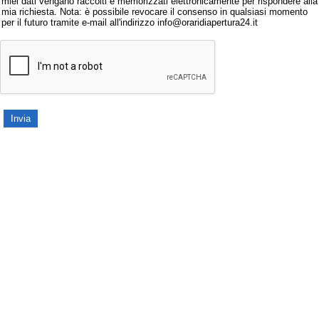
miei dati vengano raccolti e memorizzati elettronicamente per rispondere alla
mia richiesta. Nota: è possibile revocare il consenso in qualsiasi momento
per il futuro tramite e-mail all'indirizzo info@oraridiapertura24.it