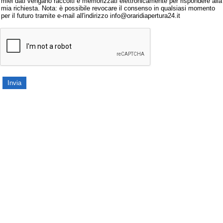
miei dati vengano raccolti e memorizzati elettronicamente per rispondere alla
mia richiesta. Nota: è possibile revocare il consenso in qualsiasi momento
per il futuro tramite e-mail all'indirizzo info@oraridiapertura24.it