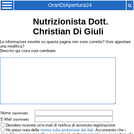
OrariDiApertura24
Nutrizionista Dott.
Christian Di Giuli
Le informazioni inserite su questa pagina non sono corrette? Vuoi apportare
una modifica?
Descrivi qui cosa vuoi cambiare:
Nome
(opzionale)
E-Mail
(opzionale)
Desidero ricevere un’e-mail di notifica di avvenuta registrazione.
Ho preso nota delle
norme sulla protezione dei dati
. Acconsento che i