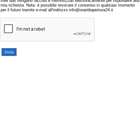
miei dati vengano raccolti e memorizzati elettronicamente per rispondere alla
mia richiesta. Nota: è possibile revocare il consenso in qualsiasi momento
per il futuro tramite e-mail all'indirizzo info@oraridiapertura24.it