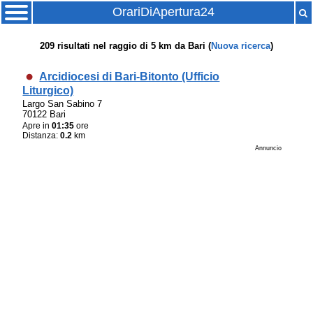
OrariDiApertura24
209
risultati nel raggio di
5 km
da
Bari
(
Nuova ricerca
)
Arcidiocesi di Bari-Bitonto (Ufficio
Liturgico)
Largo San Sabino 7
70122 Bari
Apre in
01:35
ore
Distanza:
0.2
km
Annuncio