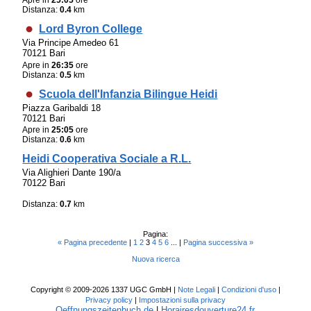
Distanza:
0.4
km
Lord Byron College
Via Principe Amedeo 61
70121 Bari
Apre in
26:35
ore
Distanza:
0.5
km
Scuola dell'Infanzia Bilingue Heidi
Piazza Garibaldi 18
70121 Bari
Apre in
25:05
ore
Distanza:
0.6
km
Heidi Cooperativa Sociale a R.L.
Via Alighieri Dante 190/a
70122 Bari
Distanza:
0.7
km
Pagina:
« Pagina precedente
|
1
2
3
4
5
6
... |
Pagina successiva »
Nuova ricerca
Copyright © 2009-2026 1337 UGC GmbH |
Note Legali
|
Condizioni d'uso
|
Privacy policy
|
Impostazioni sulla privacy
Oeffnungszeitenbuch.de
|
Horairesdouverture24.fr