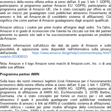
economico della nostra offerta online ai sensi dell'art. 6 par. 1 lett. f. GDPR),
partecipiamo al programma partner Amazon EU. GDPR), partecipiamo al
programma partner di Amazon UE, che è stato concepito per offrire ai siti
web un mezzo per guadagnare costi pubblicitari attraverso l'inserimento di
annunci e link ad Amazon.de (il cosiddetto sistema di affiliazione). Ciò
significa che come partner di Amazon guadagniamo dagli acquisti qualificati.
Amazon utilizza i cookie per poter risalire all'origine degli ordini. Tra l'altro,
Amazon è in grado di riconoscere che l'utente ha cliccato sul link del partner
presente su questo sito web e ha successivamente acquistato un prodotto
da Amazon.
Ulteriori informazioni sull'utilizzo dei dati da parte di Amazon e sulle
possibilità di opposizione sono disponibili nell'informativa sulla privacy
dell'azienda:
https://www.amazon.de/gp/help/customer/display.html?
nodeId=201909010
.
Nota: Amazon e il logo Amazon sono marchi di Amazon.com, Inc. o di una
delle sue affiliate.
Programma partner AWIN
Sulla base dei nostri interessi legittimi (cioè l'interesse per il funzionamento
economico della nostra offerta online ai sensi dell'art. 6 par. 1 lett. f. GDPR),
partecipiamo al programma partner di AWIN AG. GDPR), partecipiamo al
programma di affiliazione di AWIN AG, Eichhornstraße 3, 10785 Berlino,
Germania, che è stato concepito per fornire un mezzo per i siti web
attraverso il quale è possibile guadagnare costi pubblicitari mediante
l'inserimento di annunci e link ad AWIN (il cosiddetto sistema di affiliazione).
AWIN utilizza i cookie per poter risalire all'origine della conclusione del
contratto. Tra l'altro, AWIN è in grado di riconoscere che l'utente ha cliccato