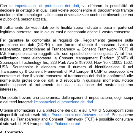
Con le
impostazioni di protezione dei dati
, vi offriamo la possibilità d
decidere in dettaglio in quali casi volete acconsentire al tracciamento tramite
cookie e altre tecnologie - allo scopo di visualizzare contenuti rilevanti per voi
e pubblicità personalizzata.
Il trattamento dei vostri dati per le finalità sopra indicate si basa in parte sul
legittimo interesse, ma in alcuni casi è necessario anche il vostro consenso.
Per garantire la conformità ai requisiti del Regolamento generale sulla
protezione dei dati (GDPR) e per fornire all'utente il massimo livello di
trasparenza, partecipiamo al Transparency & Consent Framework (TCF) di
IAB Europe e siamo soggetti alle sue specifiche e linee guida. A tal fine,
utilizziamo come elaboratore la Consent Management Platform (CMP) di
Sourcepoint Technology Inc, 228 Park Ave S #87903, New York 10003-1502,
USA. Sourcepoint è elencata con il numero di identificazione 6 nel
Transparency & Consent Framework di IAB Europe. Il CMP di Sourcepoint vi
consente di dare il vostro consenso al trattamento dei dati in conformità alle
norme sulla protezione dei dati e di revocarlo in qualsiasi momento. Potete
anche opporvi al trattamento dei dati sulla base del nostro legittimo
interesse.
Qui potete trovare una panoramica delle opzioni di impostazione, degli scopi
e dei terzi integrati:
Impostazioni di protezione dei dati
.
Ulteriori informazioni sulla protezione dei dati e sul CMP di Sourcepoint sono
disponibili sul sito web
https://sourcepoint.com/privacy-notice/
. Per sapern
di più sul Transparency and Consent Framework (TCF) è possibile consultare
il sito web di IAB Europe:
https://iabeurope.eu/
.
4. Contatto