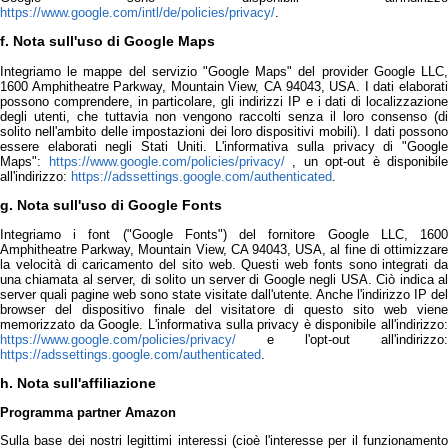
https://www.google.com/intl/de/policies/privacy/
.
f. Nota sull'uso di Google Maps
Integriamo le mappe del servizio "Google Maps" del provider Google LLC,
1600 Amphitheatre Parkway, Mountain View, CA 94043, USA. I dati elaborati
possono comprendere, in particolare, gli indirizzi IP e i dati di localizzazione
degli utenti, che tuttavia non vengono raccolti senza il loro consenso (di
solito nell'ambito delle impostazioni dei loro dispositivi mobili). I dati possono
essere elaborati negli Stati Uniti. L'informativa sulla privacy di "Google
Maps":
https://www.google.com/policies/privacy/
, un opt-out è disponibile
all'indirizzo:
https://adssettings.google.com/authenticated
.
g. Nota sull'uso di Google Fonts
Integriamo i font ("Google Fonts") del fornitore Google LLC, 1600
Amphitheatre Parkway, Mountain View, CA 94043, USA, al fine di ottimizzare
la velocità di caricamento del sito web. Questi web fonts sono integrati da
una chiamata al server, di solito un server di Google negli USA. Ciò indica al
server quali pagine web sono state visitate dall'utente. Anche l'indirizzo IP del
browser del dispositivo finale del visitatore di questo sito web viene
memorizzato da Google. L'informativa sulla privacy è disponibile all'indirizzo:
https://www.google.com/policies/privacy/
e l'opt-out all'indirizzo:
https://adssettings.google.com/authenticated
.
h. Nota sull'affiliazione
Programma partner Amazon
Sulla base dei nostri legittimi interessi (cioè l'interesse per il funzionamento