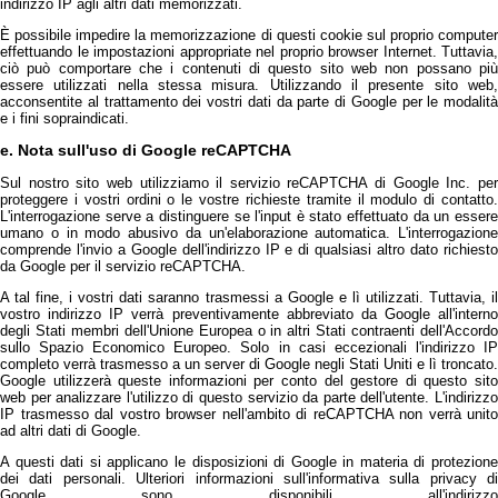
indirizzo IP agli altri dati memorizzati.
È possibile impedire la memorizzazione di questi cookie sul proprio computer
effettuando le impostazioni appropriate nel proprio browser Internet. Tuttavia,
ciò può comportare che i contenuti di questo sito web non possano più
essere utilizzati nella stessa misura. Utilizzando il presente sito web,
acconsentite al trattamento dei vostri dati da parte di Google per le modalità
e i fini sopraindicati.
e. Nota sull'uso di Google reCAPTCHA
Sul nostro sito web utilizziamo il servizio reCAPTCHA di Google Inc. per
proteggere i vostri ordini o le vostre richieste tramite il modulo di contatto.
L'interrogazione serve a distinguere se l'input è stato effettuato da un essere
umano o in modo abusivo da un'elaborazione automatica. L'interrogazione
comprende l'invio a Google dell'indirizzo IP e di qualsiasi altro dato richiesto
da Google per il servizio reCAPTCHA.
A tal fine, i vostri dati saranno trasmessi a Google e lì utilizzati. Tuttavia, il
vostro indirizzo IP verrà preventivamente abbreviato da Google all'interno
degli Stati membri dell'Unione Europea o in altri Stati contraenti dell'Accordo
sullo Spazio Economico Europeo. Solo in casi eccezionali l'indirizzo IP
completo verrà trasmesso a un server di Google negli Stati Uniti e lì troncato.
Google utilizzerà queste informazioni per conto del gestore di questo sito
web per analizzare l'utilizzo di questo servizio da parte dell'utente. L'indirizzo
IP trasmesso dal vostro browser nell'ambito di reCAPTCHA non verrà unito
ad altri dati di Google.
A questi dati si applicano le disposizioni di Google in materia di protezione
dei dati personali. Ulteriori informazioni sull'informativa sulla privacy di
Google sono disponibili all'indirizzo