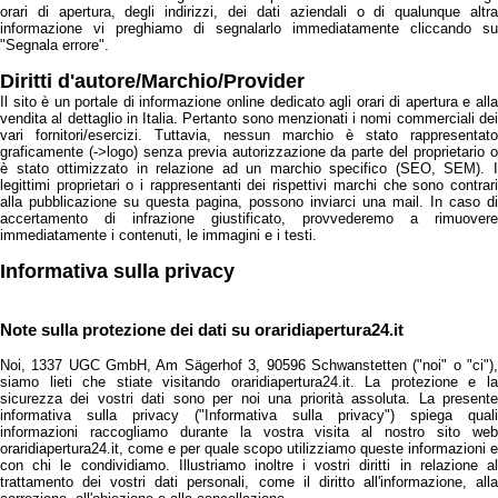
orari di apertura, degli indirizzi, dei dati aziendali o di qualunque altra
informazione vi preghiamo di segnalarlo immediatamente cliccando su
"Segnala errore".
Diritti d'autore/Marchio/Provider
Il sito è un portale di informazione online dedicato agli orari di apertura e alla
vendita al dettaglio in Italia. Pertanto sono menzionati i nomi commerciali dei
vari fornitori/esercizi. Tuttavia, nessun marchio è stato rappresentato
graficamente (->logo) senza previa autorizzazione da parte del proprietario o
è stato ottimizzato in relazione ad un marchio specifico (SEO, SEM). I
legittimi proprietari o i rappresentanti dei rispettivi marchi che sono contrari
alla pubblicazione su questa pagina, possono inviarci una mail. In caso di
accertamento di infrazione giustificato, provvederemo a rimuovere
immediatamente i contenuti, le immagini e i testi.
Informativa sulla privacy
Note sulla protezione dei dati su oraridiapertura24.it
Noi, 1337 UGC GmbH, Am Sägerhof 3, 90596 Schwanstetten ("noi" o "ci"),
siamo lieti che stiate visitando oraridiapertura24.it. La protezione e la
sicurezza dei vostri dati sono per noi una priorità assoluta. La presente
informativa sulla privacy ("Informativa sulla privacy") spiega quali
informazioni raccogliamo durante la vostra visita al nostro sito web
oraridiapertura24.it, come e per quale scopo utilizziamo queste informazioni e
con chi le condividiamo. Illustriamo inoltre i vostri diritti in relazione al
trattamento dei vostri dati personali, come il diritto all'informazione, alla