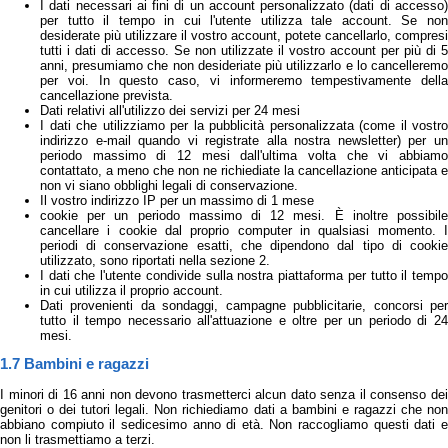
I dati necessari ai fini di un account personalizzato (dati di accesso)
per tutto il tempo in cui l'utente utilizza tale account. Se non
desiderate più utilizzare il vostro account, potete cancellarlo, compresi
tutti i dati di accesso. Se non utilizzate il vostro account per più di 5
anni, presumiamo che non desideriate più utilizzarlo e lo cancelleremo
per voi. In questo caso, vi informeremo tempestivamente della
cancellazione prevista.
Dati relativi all'utilizzo dei servizi per 24 mesi
I dati che utilizziamo per la pubblicità personalizzata (come il vostro
indirizzo e-mail quando vi registrate alla nostra newsletter) per un
periodo massimo di 12 mesi dall'ultima volta che vi abbiamo
contattato, a meno che non ne richiediate la cancellazione anticipata e
non vi siano obblighi legali di conservazione.
Il vostro indirizzo IP per un massimo di 1 mese
cookie per un periodo massimo di 12 mesi. È inoltre possibile
cancellare i cookie dal proprio computer in qualsiasi momento. I
periodi di conservazione esatti, che dipendono dal tipo di cookie
utilizzato, sono riportati nella sezione 2.
I dati che l'utente condivide sulla nostra piattaforma per tutto il tempo
in cui utilizza il proprio account.
Dati provenienti da sondaggi, campagne pubblicitarie, concorsi per
tutto il tempo necessario all'attuazione e oltre per un periodo di 24
mesi.
1.7 Bambini e ragazzi
I minori di 16 anni non devono trasmetterci alcun dato senza il consenso dei
genitori o dei tutori legali. Non richiediamo dati a bambini e ragazzi che non
abbiano compiuto il sedicesimo anno di età. Non raccogliamo questi dati e
non li trasmettiamo a terzi.