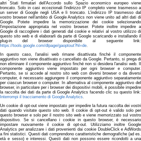
altri Stati firmatari dell'Accordo sullo Spazio economico europeo viene
troncato. Solo in casi eccezionali l'indirizzo IP completo viene trasmesso a
un server di Google negli USA e lì troncato. L'indirizzo IP trasmesso dal
vostro browser nell'ambito di Google Analytics non viene unito ad altri dati di
Google. Potete impedire la memorizzazione dei cookie selezionando
l'impostazione appropriata nel vostro browser. Potete inoltre impedire a
Google di raccogliere i dati generati dal cookie e relativi al vostro utilizzo di
questo sito web e di elaborarli da parte di Google scaricando e installando il
plug-in del browser disponibile al seguente link:
https://tools.google.com/dlpage/gaoptout?hl=de
.
In questo caso, l'analisi web rimane disattivata finché il componente
aggiuntivo non viene disattivato o cancellato da Google. Pertanto, si prega di
non eliminare il componente aggiuntivo finché non si desidera l'analisi web. Il
componente aggiuntivo viene impostato per ogni browser e computer.
Pertanto, se si accede al nostro sito web con diversi browser o da diversi
computer, è necessario aggiungere il componente aggiuntivo separatamente
per ciascun browser o computer. In alternativa al componente aggiuntivo del
browser, in particolare per i browser dei dispositivi mobili, è possibile impedire
la raccolta dei dati da parte di Google Analytics facendo clic su questo link:
Interrompi il tracciamento di Google Analytics
.
Un cookie di opt-out viene impostato per impedire la futura raccolta dei vostri
dati quando visitate questo sito web. Il cookie di opt-out è valido solo per
questo browser e solo per il nostro sito web e viene memorizzato sul vostro
dispositivo. Se si cancellano i cookie in questo browser, è necessario
impostare nuovamente il cookie di opt-out. Utilizziamo inoltre Google
Analytics per analizzare i dati provenienti dai cookie DoubleClick e AdWords
a fini statistici. Questi dati comprendono caratteristiche demografiche (ad es.
età e sesso) e interessi. Questi dati non possono essere ricondotti a una