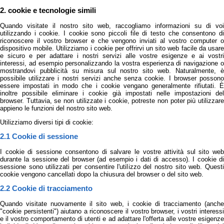
2. cookie e tecnologie simili
Quando visitate il nostro sito web, raccogliamo informazioni su di voi
utilizzando i cookie. I cookie sono piccoli file di testo che consentono di
riconoscere il vostro browser e che vengono inviati al vostro computer o
dispositivo mobile. Utilizziamo i cookie per offrirvi un sito web facile da usare
e sicuro e per adattare i nostri servizi alle vostre esigenze e ai vostri
interessi, ad esempio personalizzando la vostra esperienza di navigazione o
mostrandovi pubblicità su misura sul nostro sito web. Naturalmente, è
possibile utilizzare i nostri servizi anche senza cookie. I browser possono
essere impostati in modo che i cookie vengano generalmente rifiutati. È
inoltre possibile eliminare i cookie già impostati nelle impostazioni del
browser. Tuttavia, se non utilizzate i cookie, potreste non poter più utilizzare
appieno le funzioni del nostro sito web.
Utilizziamo diversi tipi di cookie:
2.1 Cookie di sessione
I cookie di sessione consentono di salvare le vostre attività sul sito web
durante la sessione del browser (ad esempio i dati di accesso). I cookie di
sessione sono utilizzati per consentire l'utilizzo del nostro sito web. Questi
cookie vengono cancellati dopo la chiusura del browser o del sito web.
2.2 Cookie di tracciamento
Quando visitate nuovamente il sito web, i cookie di tracciamento (anche
"cookie persistenti") aiutano a riconoscere il vostro browser, i vostri interessi
e il vostro comportamento di utenti e ad adattare l'offerta alle vostre esigenze