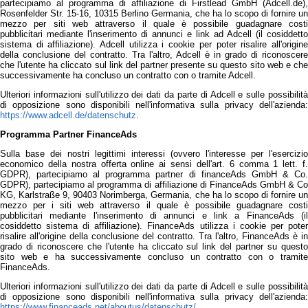
partecipiamo al programma di affiliazione di Firstlead GmbH (Adcell.de),
Rosenfelder Str. 15-16, 10315 Berlino Germania, che ha lo scopo di fornire un
mezzo per siti web attraverso il quale è possibile guadagnare costi
pubblicitari mediante l'inserimento di annunci e link ad Adcell (il cosiddetto
sistema di affiliazione). Adcell utilizza i cookie per poter risalire all'origine
della conclusione del contratto. Tra l'altro, Adcell è in grado di riconoscere
che l'utente ha cliccato sul link del partner presente su questo sito web e che
successivamente ha concluso un contratto con o tramite Adcell.
Ulteriori informazioni sull'utilizzo dei dati da parte di Adcell e sulle possibilità
di opposizione sono disponibili nell'informativa sulla privacy dell'azienda:
https://www.adcell.de/datenschutz
.
Programma Partner FinanceAds
Sulla base dei nostri legittimi interessi (ovvero l'interesse per l'esercizio
economico della nostra offerta online ai sensi dell'art. 6 comma 1 lett. f.
GDPR), partecipiamo al programma partner di financeAds GmbH & Co.
GDPR), partecipiamo al programma di affiliazione di FinanceAds GmbH & Co
KG, Karlstraße 9, 90403 Norimberga, Germania, che ha lo scopo di fornire un
mezzo per i siti web attraverso il quale è possibile guadagnare costi
pubblicitari mediante l'inserimento di annunci e link a FinanceAds (il
cosiddetto sistema di affiliazione). FinanceAds utilizza i cookie per poter
risalire all'origine della conclusione del contratto. Tra l'altro, FinanceAds è in
grado di riconoscere che l'utente ha cliccato sul link del partner su questo
sito web e ha successivamente concluso un contratto con o tramite
FinanceAds.
Ulteriori informazioni sull'utilizzo dei dati da parte di Adcell e sulle possibilità
di opposizione sono disponibili nell'informativa sulla privacy dell'azienda:
https://www.financeads.net/aboutus/datenschutz/
.