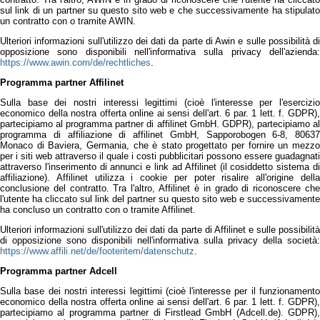
sul link di un partner su questo sito web e che successivamente ha stipulato
un contratto con o tramite AWIN.
Ulteriori informazioni sull'utilizzo dei dati da parte di Awin e sulle possibilità di
opposizione sono disponibili nell'informativa sulla privacy dell'azienda:
https://www.awin.com/de/rechtliches
.
Programma partner Affilinet
Sulla base dei nostri interessi legittimi (cioè l'interesse per l'esercizio
economico della nostra offerta online ai sensi dell'art. 6 par. 1 lett. f. GDPR),
partecipiamo al programma partner di affilinet GmbH. GDPR), partecipiamo al
programma di affiliazione di affilinet GmbH, Sapporobogen 6-8, 80637
Monaco di Baviera, Germania, che è stato progettato per fornire un mezzo
per i siti web attraverso il quale i costi pubblicitari possono essere guadagnati
attraverso l'inserimento di annunci e link ad Affilinet (il cosiddetto sistema di
affiliazione). Affilinet utilizza i cookie per poter risalire all'origine della
conclusione del contratto. Tra l'altro, Affilinet è in grado di riconoscere che
l'utente ha cliccato sul link del partner su questo sito web e successivamente
ha concluso un contratto con o tramite Affilinet.
Ulteriori informazioni sull'utilizzo dei dati da parte di Affilinet e sulle possibilità
di opposizione sono disponibili nell'informativa sulla privacy della società:
https://www.affili.net/de/footeritem/datenschutz
.
Programma partner Adcell
Sulla base dei nostri interessi legittimi (cioè l'interesse per il funzionamento
economico della nostra offerta online ai sensi dell'art. 6 par. 1 lett. f. GDPR),
partecipiamo al programma partner di Firstlead GmbH (Adcell.de). GDPR),