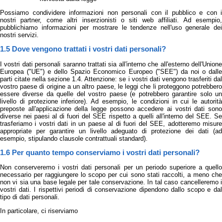
Possiamo condividere informazioni non personali con il pubblico e con i
nostri partner, come altri inserzionisti o siti web affiliati. Ad esempio,
pubblichiamo informazioni per mostrare le tendenze nell'uso generale dei
nostri servizi.
1.5 Dove vengono trattati i vostri dati personali?
I vostri dati personali saranno trattati sia all'interno che all'esterno dell'Unione
Europea ("UE") e dello Spazio Economico Europeo ("SEE") da noi o dalle
parti citate nella sezione 1.4. Attenzione: se i vostri dati vengono trasferiti dal
vostro paese di origine a un altro paese, le leggi che li proteggono potrebbero
essere diverse da quelle del vostro paese (e potrebbero garantire solo un
livello di protezione inferiore). Ad esempio, le condizioni in cui le autorità
preposte all'applicazione della legge possono accedere ai vostri dati sono
diverse nei paesi al di fuori del SEE rispetto a quelli all'interno del SEE. Se
trasferiamo i vostri dati in un paese al di fuori del SEE, adotteremo misure
appropriate per garantire un livello adeguato di protezione dei dati (ad
esempio, stipulando clausole contrattuali standard).
1.6 Per quanto tempo conserviamo i vostri dati personali?
Non conserveremo i vostri dati personali per un periodo superiore a quello
necessario per raggiungere lo scopo per cui sono stati raccolti, a meno che
non vi sia una base legale per tale conservazione. In tal caso cancelleremo i
vostri dati. I rispettivi periodi di conservazione dipendono dallo scopo e dal
tipo di dati personali.
In particolare, ci riserviamo