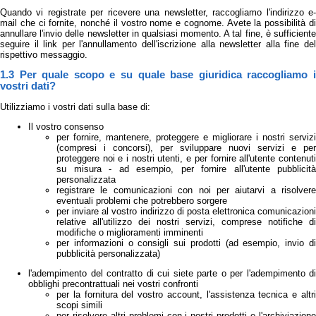
Quando vi registrate per ricevere una newsletter, raccogliamo l'indirizzo e-
mail che ci fornite, nonché il vostro nome e cognome. Avete la possibilità di
annullare l'invio delle newsletter in qualsiasi momento. A tal fine, è sufficiente
seguire il link per l'annullamento dell'iscrizione alla newsletter alla fine del
rispettivo messaggio.
1.3 Per quale scopo e su quale base giuridica raccogliamo i
vostri dati?
Utilizziamo i vostri dati sulla base di:
Il vostro consenso
per fornire, mantenere, proteggere e migliorare i nostri servizi
(compresi i concorsi), per sviluppare nuovi servizi e per
proteggere noi e i nostri utenti, e per fornire all'utente contenuti
su misura - ad esempio, per fornire all'utente pubblicità
personalizzata
registrare le comunicazioni con noi per aiutarvi a risolvere
eventuali problemi che potrebbero sorgere
per inviare al vostro indirizzo di posta elettronica comunicazioni
relative all'utilizzo dei nostri servizi, comprese notifiche di
modifiche o miglioramenti imminenti
per informazioni o consigli sui prodotti (ad esempio, invio di
pubblicità personalizzata)
l'adempimento del contratto di cui siete parte o per l'adempimento di
obblighi precontrattuali nei vostri confronti
per la fornitura del vostro account, l'assistenza tecnica e altri
scopi simili
per risolvere altri problemi con i nostri prodotti e l'archiviazione