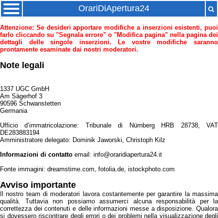
OrariDiApertura24
Attenzione: Se desideri apportare modifiche a inserzioni esistenti, puoi
farlo cliccando su "Segnala errore" o "Modifica pagina" nella pagina dei
dettagli delle singole inserzioni. Le vostre modifiche saranno
prontamente esaminate dai nostri moderatori.
Note legali
1337 UGC GmbH
Am Sägerhof 3
90596 Schwanstetten
Germania
Ufficio d’immatricolazione: Tribunale di Nürnberg HRB 28738, VAT
DE283883194
Amministratore delegato: Dominik Jaworski, Christoph Kilz
Informazioni di contatto
email: info@oraridiapertura24.it
Fonte immagini: dreamstime.com, fotolia.de, istockphoto.com
Avviso importante
Il nostro team di moderatori lavora costantemente per garantire la massima
qualità. Tuttavia non possiamo assumerci alcuna responsabilità per la
correttezza dei contenuti e delle informazioni messe a disposizione. Qualora
si dovessero riscontrare degli errori o dei problemi nella visualizzazione degli