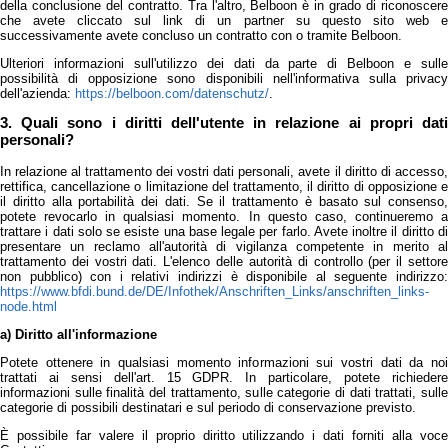
della conclusione del contratto. Tra l'altro, Belboon è in grado di riconoscere
che avete cliccato sul link di un partner su questo sito web e
successivamente avete concluso un contratto con o tramite Belboon.
Ulteriori informazioni sull'utilizzo dei dati da parte di Belboon e sulle
possibilità di opposizione sono disponibili nell'informativa sulla privacy
dell'azienda:
https://belboon.com/datenschutz/
.
3. Quali sono i diritti dell'utente in relazione ai propri dati
personali?
In relazione al trattamento dei vostri dati personali, avete il diritto di accesso,
rettifica, cancellazione o limitazione del trattamento, il diritto di opposizione e
il diritto alla portabilità dei dati. Se il trattamento è basato sul consenso,
potete revocarlo in qualsiasi momento. In questo caso, continueremo a
trattare i dati solo se esiste una base legale per farlo. Avete inoltre il diritto di
presentare un reclamo all'autorità di vigilanza competente in merito al
trattamento dei vostri dati. L'elenco delle autorità di controllo (per il settore
non pubblico) con i relativi indirizzi è disponibile al seguente indirizzo:
https://www.bfdi.bund.de/DE/Infothek/Anschriften_Links/anschriften_links-
node.html
a) Diritto all'informazione
Potete ottenere in qualsiasi momento informazioni sui vostri dati da noi
trattati ai sensi dell'art. 15 GDPR. In particolare, potete richiedere
informazioni sulle finalità del trattamento, sulle categorie di dati trattati, sulle
categorie di possibili destinatari e sul periodo di conservazione previsto.
È possibile far valere il proprio diritto utilizzando i dati forniti alla voce