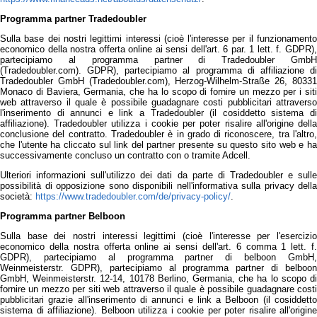
Programma partner Tradedoubler
Sulla base dei nostri legittimi interessi (cioè l'interesse per il funzionamento
economico della nostra offerta online ai sensi dell'art. 6 par. 1 lett. f. GDPR),
partecipiamo al programma partner di Tradedoubler GmbH
(Tradedoubler.com). GDPR), partecipiamo al programma di affiliazione di
Tradedoubler GmbH (Tradedoubler.com), Herzog-Wilhelm-Straße 26, 80331
Monaco di Baviera, Germania, che ha lo scopo di fornire un mezzo per i siti
web attraverso il quale è possibile guadagnare costi pubblicitari attraverso
l'inserimento di annunci e link a Tradedoubler (il cosiddetto sistema di
affiliazione). Tradedoubler utilizza i cookie per poter risalire all'origine della
conclusione del contratto. Tradedoubler è in grado di riconoscere, tra l'altro,
che l'utente ha cliccato sul link del partner presente su questo sito web e ha
successivamente concluso un contratto con o tramite Adcell.
Ulteriori informazioni sull'utilizzo dei dati da parte di Tradedoubler e sulle
possibilità di opposizione sono disponibili nell'informativa sulla privacy della
società:
https://www.tradedoubler.com/de/privacy-policy/
.
Programma partner Belboon
Sulla base dei nostri interessi legittimi (cioè l'interesse per l'esercizio
economico della nostra offerta online ai sensi dell'art. 6 comma 1 lett. f.
GDPR), partecipiamo al programma partner di belboon GmbH,
Weinmeisterstr. GDPR), partecipiamo al programma partner di belboon
GmbH, Weinmeisterstr. 12-14, 10178 Berlino, Germania, che ha lo scopo di
fornire un mezzo per siti web attraverso il quale è possibile guadagnare costi
pubblicitari grazie all'inserimento di annunci e link a Belboon (il cosiddetto
sistema di affiliazione). Belboon utilizza i cookie per poter risalire all'origine