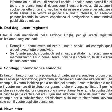
informazioni su di voi utilizzando i cookie. I cookie sono piccoli file di
testo che consentono di riconoscere il vostro browser. Utilizziamo i
cookie per offrirvi un sito web facile da usare e sicuro e per adattare i
nostri servizi alle vostre esigenze e ai vostri interessi, ad esempio
personalizzando la vostra esperienza di navigazione o mostrandovi
pubblicità su misura.
b. Dati degli utenti registrati
Oltre ai dati menzionati nella sezione 1.2.(b), per gli utenti registrati
utilizziamo i seguenti dati:
Dettagli su come avete utilizzato i nostri servizi, ad esempio quali
articoli avete letto o condiviso.
Se l'utente pubblica contributi sulla nostra piattaforma, registriamo e
memorizziamo il suo nome utente, nonché il contenuto, la data e l'ora
del suo contributo.
c. Sondaggi, promozioni e concorsi
Di tanto in tanto vi diamo la possibilità di partecipare a sondaggi o concorsi.
In caso di partecipazione, potremmo richiedere ed elaborare ulteriori dati (ad
esempio, il vostro indirizzo per la notifica del premio, il vostro indirizzo e-mail
e il vostro numero di telefono per garantire che vi venga notificato il premio
anche se i vostri dati di indirizzo sono inavvertitamente errati e la vostra data
di nascita per la verifica dell'età). Qualsiasi ulteriore utilizzo dei vostri dati, ad
esempio per la pubblicazione del vincitore sulla nostra piattaforma, avverrà
solo con il vostro esplicito consenso.
d. Newsletter