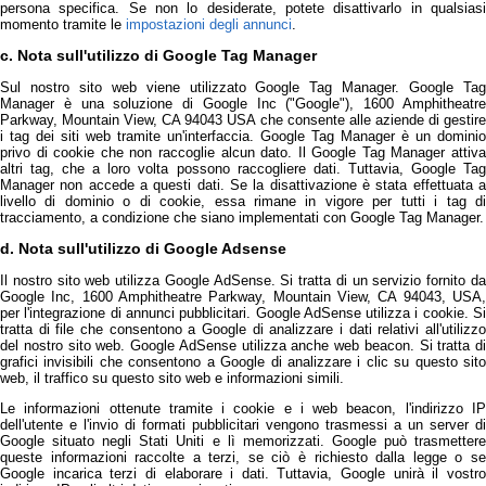
persona specifica. Se non lo desiderate, potete disattivarlo in qualsiasi
momento tramite le
impostazioni degli annunci
.
c. Nota sull'utilizzo di Google Tag Manager
Sul nostro sito web viene utilizzato Google Tag Manager. Google Tag
Manager è una soluzione di Google Inc ("Google"), 1600 Amphitheatre
Parkway, Mountain View, CA 94043 USA che consente alle aziende di gestire
i tag dei siti web tramite un'interfaccia. Google Tag Manager è un dominio
privo di cookie che non raccoglie alcun dato. Il Google Tag Manager attiva
altri tag, che a loro volta possono raccogliere dati. Tuttavia, Google Tag
Manager non accede a questi dati. Se la disattivazione è stata effettuata a
livello di dominio o di cookie, essa rimane in vigore per tutti i tag di
tracciamento, a condizione che siano implementati con Google Tag Manager.
d. Nota sull'utilizzo di Google Adsense
Il nostro sito web utilizza Google AdSense. Si tratta di un servizio fornito da
Google Inc, 1600 Amphitheatre Parkway, Mountain View, CA 94043, USA,
per l'integrazione di annunci pubblicitari. Google AdSense utilizza i cookie. Si
tratta di file che consentono a Google di analizzare i dati relativi all'utilizzo
del nostro sito web. Google AdSense utilizza anche web beacon. Si tratta di
grafici invisibili che consentono a Google di analizzare i clic su questo sito
web, il traffico su questo sito web e informazioni simili.
Le informazioni ottenute tramite i cookie e i web beacon, l'indirizzo IP
dell'utente e l'invio di formati pubblicitari vengono trasmessi a un server di
Google situato negli Stati Uniti e lì memorizzati. Google può trasmettere
queste informazioni raccolte a terzi, se ciò è richiesto dalla legge o se
Google incarica terzi di elaborare i dati. Tuttavia, Google unirà il vostro