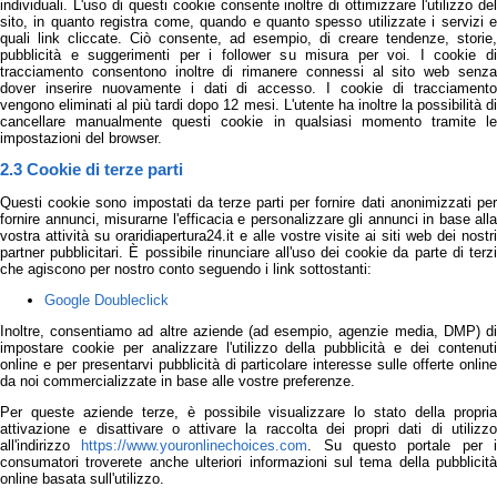
individuali. L'uso di questi cookie consente inoltre di ottimizzare l'utilizzo del
sito, in quanto registra come, quando e quanto spesso utilizzate i servizi e
quali link cliccate. Ciò consente, ad esempio, di creare tendenze, storie,
pubblicità e suggerimenti per i follower su misura per voi. I cookie di
tracciamento consentono inoltre di rimanere connessi al sito web senza
dover inserire nuovamente i dati di accesso. I cookie di tracciamento
vengono eliminati al più tardi dopo 12 mesi. L'utente ha inoltre la possibilità di
cancellare manualmente questi cookie in qualsiasi momento tramite le
impostazioni del browser.
2.3 Cookie di terze parti
Questi cookie sono impostati da terze parti per fornire dati anonimizzati per
fornire annunci, misurarne l'efficacia e personalizzare gli annunci in base alla
vostra attività su oraridiapertura24.it e alle vostre visite ai siti web dei nostri
partner pubblicitari. È possibile rinunciare all'uso dei cookie da parte di terzi
che agiscono per nostro conto seguendo i link sottostanti:
Google Doubleclick
Inoltre, consentiamo ad altre aziende (ad esempio, agenzie media, DMP) di
impostare cookie per analizzare l'utilizzo della pubblicità e dei contenuti
online e per presentarvi pubblicità di particolare interesse sulle offerte online
da noi commercializzate in base alle vostre preferenze.
Per queste aziende terze, è possibile visualizzare lo stato della propria
attivazione e disattivare o attivare la raccolta dei propri dati di utilizzo
all'indirizzo
https://www.youronlinechoices.com
. Su questo portale per 
consumatori troverete anche ulteriori informazioni sul tema della pubblicità
online basata sull'utilizzo.