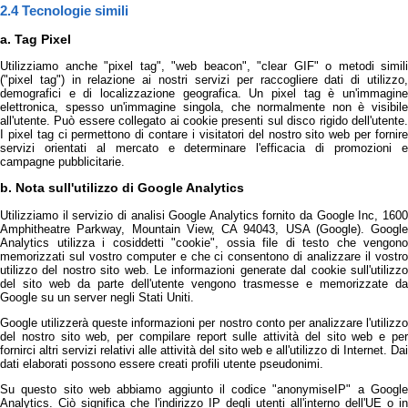
2.4 Tecnologie simili
a. Tag Pixel
Utilizziamo anche "pixel tag", "web beacon", "clear GIF" o metodi simili
("pixel tag") in relazione ai nostri servizi per raccogliere dati di utilizzo,
demografici e di localizzazione geografica. Un pixel tag è un'immagine
elettronica, spesso un'immagine singola, che normalmente non è visibile
all'utente. Può essere collegato ai cookie presenti sul disco rigido dell'utente.
I pixel tag ci permettono di contare i visitatori del nostro sito web per fornire
servizi orientati al mercato e determinare l'efficacia di promozioni e
campagne pubblicitarie.
b. Nota sull'utilizzo di Google Analytics
Utilizziamo il servizio di analisi Google Analytics fornito da Google Inc, 1600
Amphitheatre Parkway, Mountain View, CA 94043, USA (Google). Google
Analytics utilizza i cosiddetti "cookie", ossia file di testo che vengono
memorizzati sul vostro computer e che ci consentono di analizzare il vostro
utilizzo del nostro sito web. Le informazioni generate dal cookie sull'utilizzo
del sito web da parte dell'utente vengono trasmesse e memorizzate da
Google su un server negli Stati Uniti.
Google utilizzerà queste informazioni per nostro conto per analizzare l'utilizzo
del nostro sito web, per compilare report sulle attività del sito web e per
fornirci altri servizi relativi alle attività del sito web e all'utilizzo di Internet. Dai
dati elaborati possono essere creati profili utente pseudonimi.
Su questo sito web abbiamo aggiunto il codice "anonymiseIP" a Google
Analytics. Ciò significa che l'indirizzo IP degli utenti all'interno dell'UE o in