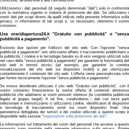
correzione, all'obiezione e alla cancellazione.
Utilizzeremo i dati personali (di seguito denominati "dati") solo in conformità
con la normativa vigente in materia di protezione dei dati. Se utilizziamo i
vostri dati per scopi diversi da quelli indicati nella presente Informativa sulla
privacy, vi informeremo di tali scopi e, se necessario, otterremo il vostro
consenso.
Usa oraridiapertura24.it "Gratuito con pubblicità" o "senza
pubblicità a pagamento".
Esistono due opzioni per l'utilizzo del sito web. Con l'opzione "senza
pubblicità a pagamento" non utilizziamo affatto il tracciamento pubblicitario o
la pubblicità. I cookie e le tecnologie basate su di essi vengono utilizzati solo
nel caso della "senza pubblicità a pagamento" per garantire la funzionalità del
sito web in termini tecnici (ad esempio, per garantire la corretta
visualizzazione del sito web sui dispositivi mobili) e per ottimizzare
costantemente il contenuto del sito web. L'offerta viene personalizzata solo
per fornire tecnicamente l'opzione "senza pubblicità a pagamento".
Se invece desiderate utilizzare il sito web "Gratuito con pubblicità", con il
vostro consenso finanzieremo la nostra offerta di contenuti attraverso
pubblicità che adattiamo ai vostri presunti interessi (la cosiddetta pubblicità
legata al gruppo target). A tal fine, condividiamo i dati con terze parti
selezionate e memorizziamo o utilizziamo cookie, identificatori di dispositivi
e tecnologie di tracciamento simili sui vostri dispositivi finali. Una
panoramica dettagliata dei servizi e dei cookie utilizzati a questo scopo è
disponibile nella sezione "
Impostazioni sulla protezione dei dati
".
Le informazioni sul trattamento dei vostri dati personali che avviene a questo
proposito sono riportate nella presente informativa sulla privacy. Potete