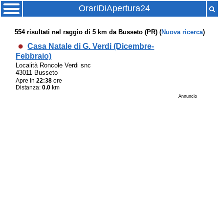
OrariDiApertura24
554
risultati nel raggio di
5 km
da
Busseto (PR)
(
Nuova ricerca
)
Casa Natale di G. Verdi (Dicembre-
Febbraio)
Località Roncole Verdi snc
43011 Busseto
Apre in
22:38
ore
Distanza:
0.0
km
Annuncio