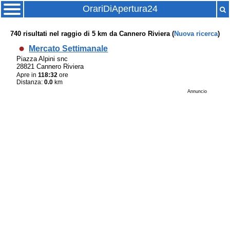
OrariDiApertura24
740
risultati nel raggio di
5 km
da
Cannero Riviera
(
Nuova ricerca
)
Mercato Settimanale
Piazza Alpini snc
28821 Cannero Riviera
Apre in
118:32
ore
Distanza:
0.0
km
Annuncio