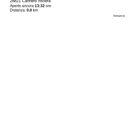
28821 Cannero Riviera
Aperto ancora
13:32
ore
Distanza:
0.0
km
Annuncio