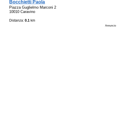
Bocchietti Paola
Piazza Guglielmo Marconi 2
10010 Caravino
Distanza:
0.1
km
Annuncio