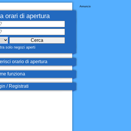
Annuncio
a orari di apertura
ra solo negozi aperti
erisci orario di apertura
e funziona
in / Registrati