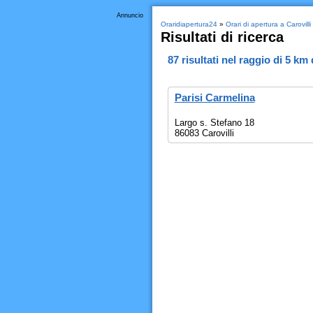
Annuncio
Oraridiapertura24
»
Orari di apertura a Carovilli
Risultati di ricerca
87
risultati nel raggio di
5 km
Parisi Carmelina
Largo s. Stefano 18
86083 Carovilli