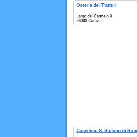
Osteria dei Tratturi
Largo del Carmelo 9
86083 Carovilli
Caseificio S. Stefano di Rob