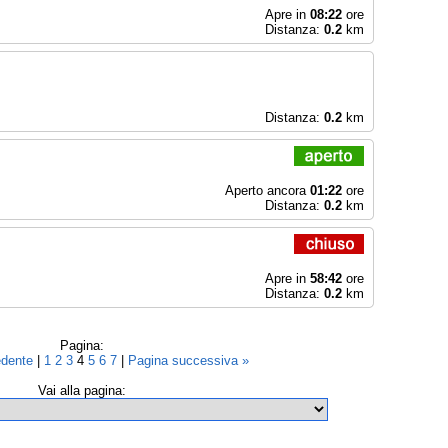
Apre in
08:22
ore
Distanza:
0.2
km
Distanza:
0.2
km
Aperto ancora
01:22
ore
Distanza:
0.2
km
Apre in
58:42
ore
Distanza:
0.2
km
Pagina:
edente
|
1
2
3
4
5
6
7
|
Pagina successiva »
Vai alla pagina: