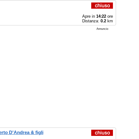
Apre in
14:22
ore
Distanza:
0.2
km
Annuncio
erto D'Andrea & figli