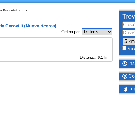
» Risultati di ricerca
Trov
da
Carovilli
(
Nuova ricerca
)
Ordina per:
Most
Distanza:
0.1
km
Ins
Com
Log