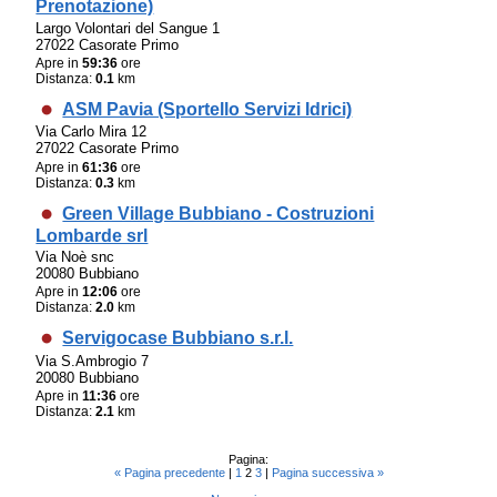
Prenotazione)
Largo Volontari del Sangue 1
27022 Casorate Primo
Apre in
59:36
ore
Distanza:
0.1
km
ASM Pavia (Sportello Servizi Idrici)
Via Carlo Mira 12
27022 Casorate Primo
Apre in
61:36
ore
Distanza:
0.3
km
Green Village Bubbiano - Costruzioni
Lombarde srl
Via Noè snc
20080 Bubbiano
Apre in
12:06
ore
Distanza:
2.0
km
Servigocase Bubbiano s.r.l.
Via S.Ambrogio 7
20080 Bubbiano
Apre in
11:36
ore
Distanza:
2.1
km
Pagina:
« Pagina precedente
|
1
2
3
|
Pagina successiva »