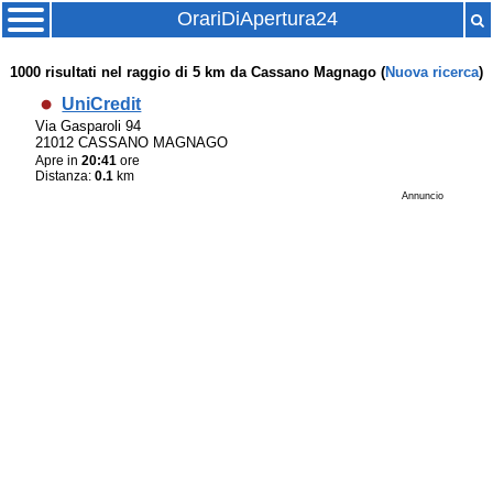
OrariDiApertura24
1000
risultati nel raggio di
5 km
da
Cassano Magnago
(
Nuova ricerca
)
UniCredit
Via Gasparoli 94
21012 CASSANO MAGNAGO
Apre in
20:41
ore
Distanza:
0.1
km
Annuncio