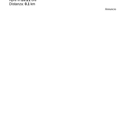
Apre in
20:21
ore
Distanza:
0.1
km
Annuncio