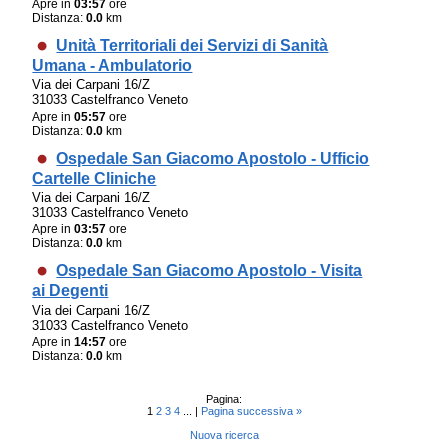
Apre in
03:57
ore
Distanza:
0.0
km
Unità Territoriali dei Servizi di Sanità
Umana - Ambulatorio
Via dei Carpani 16/Z
31033 Castelfranco Veneto
Apre in
05:57
ore
Distanza:
0.0
km
Ospedale San Giacomo Apostolo - Ufficio
Cartelle Cliniche
Via dei Carpani 16/Z
31033 Castelfranco Veneto
Apre in
03:57
ore
Distanza:
0.0
km
Ospedale San Giacomo Apostolo - Visita
ai Degenti
Via dei Carpani 16/Z
31033 Castelfranco Veneto
Apre in
14:57
ore
Distanza:
0.0
km
Pagina:
1
2
3
4
... |
Pagina successiva »
Nuova ricerca