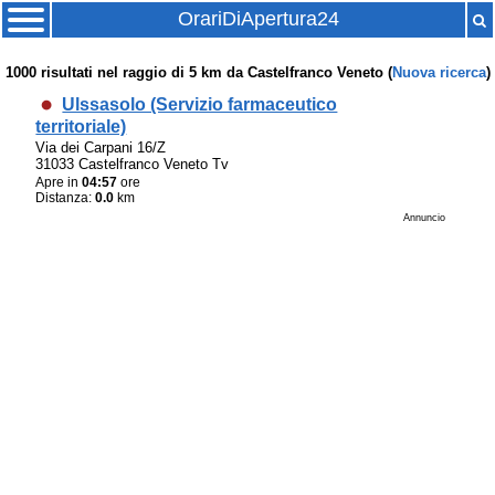
OrariDiApertura24
1000
risultati nel raggio di
5 km
da
Castelfranco Veneto
(
Nuova ricerca
)
Ulssasolo (Servizio farmaceutico
territoriale)
Via dei Carpani 16/Z
31033 Castelfranco Veneto Tv
Apre in
04:57
ore
Distanza:
0.0
km
Annuncio