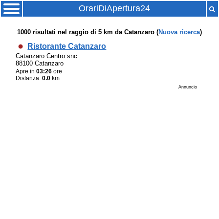
OrariDiApertura24
1000
risultati nel raggio di
5 km
da
Catanzaro
(
Nuova ricerca
)
Ristorante Catanzaro
Catanzaro Centro snc
88100 Catanzaro
Apre in
03:26
ore
Distanza:
0.0
km
Annuncio