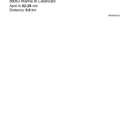
88063 Marina di Catanzaro
Apre in
02:26
ore
Distanza:
0.0
km
Annuncio