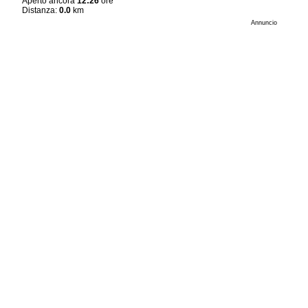
Aperto ancora
12:26
ore
Distanza:
0.0
km
Annuncio