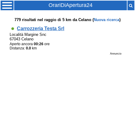
OrariDiApertura24
779
risultati nel raggio di
5 km
da
Celano
(
Nuova ricerca
)
Carrozzeria Testa Srl
Località Margine Snc
67043 Celano
Aperto ancora
00:26
ore
Distanza:
0.0
km
Annuncio