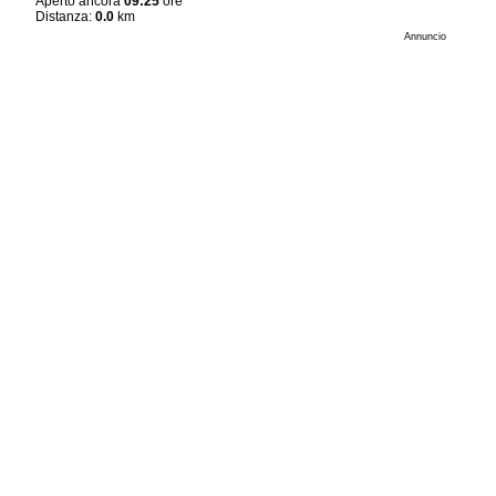
Aperto ancora
09:25
ore
Distanza:
0.0
km
Annuncio