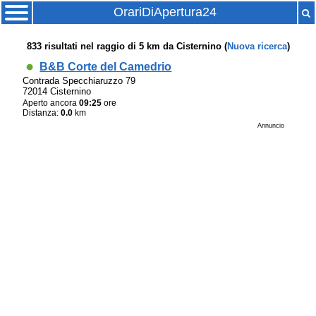
OrariDiApertura24
833
risultati nel raggio di
5 km
da
Cisternino
(
Nuova ricerca
)
B&B Corte del Camedrio
Contrada Specchiaruzzo 79
72014 Cisternino
Aperto ancora
09:25
ore
Distanza:
0.0
km
Annuncio