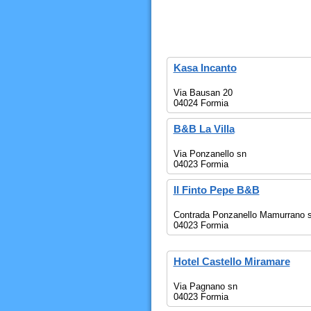
Kasa Incanto
Via Bausan 20
04024 Formia
B&B La Villa
Via Ponzanello sn
04023 Formia
Il Finto Pepe B&B
Contrada Ponzanello Mamurrano 
04023 Formia
Hotel Castello Miramare
Via Pagnano sn
04023 Formia