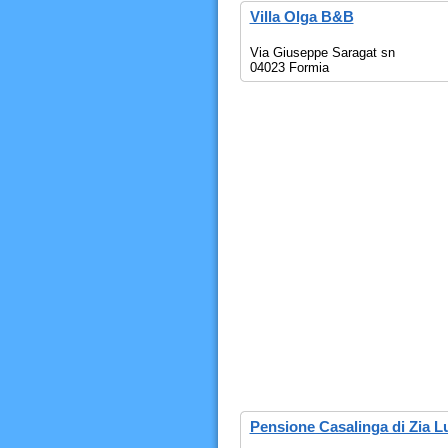
Villa Olga B&B
Via Giuseppe Saragat sn
04023 Formia
Pensione Casalinga di Zia Lu