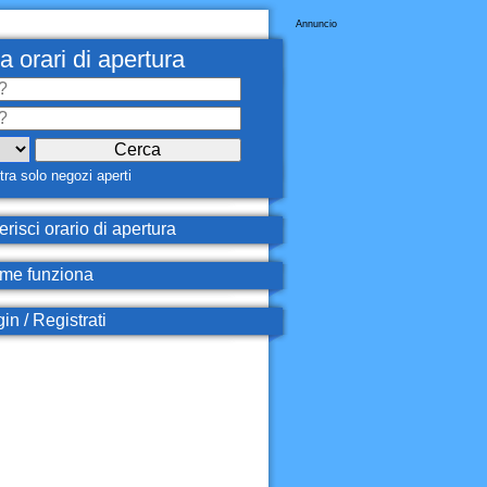
Annuncio
a orari di apertura
ra solo negozi aperti
erisci orario di apertura
e funziona
in / Registrati