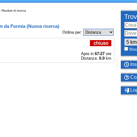
 Risultati di ricerca
Trov
km
da
Formia
(
Nuova ricerca
)
Ordina per:
Most
Apre in
67:27
ore
Distanza:
0.0
km
Ins
Com
Log