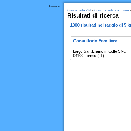
Annuncio
Oraridiapertura24
»
Orari di apertura a Formia
»
Risultati di ricerca
1000
risultati nel raggio di
5 
Consultorio Familiare
Largo Sant'Eramo in Colle SNC
04100 Formia (LT)