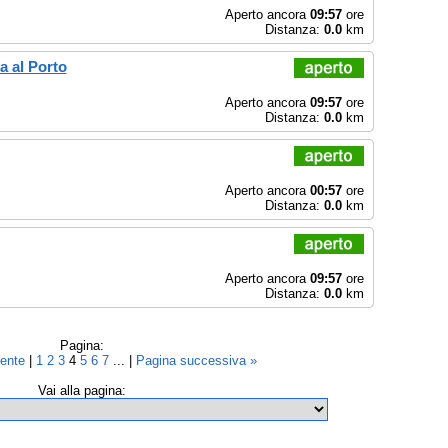
Aperto ancora
09:57
ore
Distanza:
0.0
km
a al Porto
Aperto ancora
09:57
ore
Distanza:
0.0
km
c
Aperto ancora
00:57
ore
Distanza:
0.0
km
Aperto ancora
09:57
ore
Distanza:
0.0
km
Pagina:
dente
|
1
2
3
4
5
6
7
... |
Pagina successiva »
Vai alla pagina: