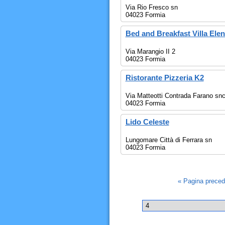
Via Rio Fresco sn
04023 Formia
Bed and Breakfast Villa Elen
Via Marangio II 2
04023 Formia
Ristorante Pizzeria K2
Via Matteotti Contrada Farano sn
04023 Formia
Lido Celeste
Lungomare Città di Ferrara sn
04023 Formia
« Pagina prece