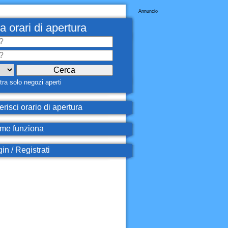
Annuncio
a orari di apertura
ra solo negozi aperti
erisci orario di apertura
e funziona
in / Registrati