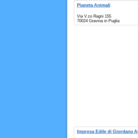
Pianeta Animali
Via V.zo Ragni 155
70024 Gravina in Puglia
Impresa Edile di Giordano A