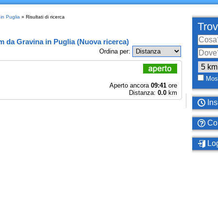
 in Puglia
» Risultati di ricerca
Trov
km
da
Gravina in Puglia
(
Nuova ricerca
)
Ordina per:
Most
Aperto ancora
09:41
ore
Distanza:
0.0
km
Ins
Com
Log