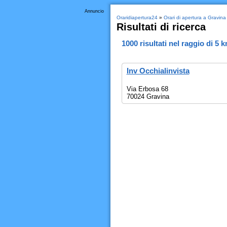
Annuncio
Oraridiapertura24
»
Orari di apertura a Gravina
Risultati di ricerca
1000
risultati nel raggio di
5 
Inv Occhialinvista
Via Erbosa 68
70024 Gravina