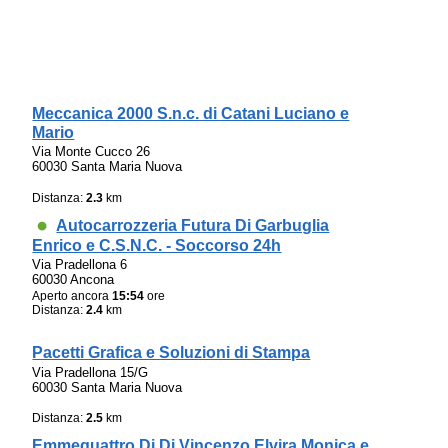
Meccanica 2000 S.n.c. di Catani Luciano e
Mario
Via Monte Cucco 26
60030 Santa Maria Nuova
Distanza:
2.3
km
Autocarrozzeria Futura Di Garbuglia
Enrico e C.S.N.C. - Soccorso 24h
Via Pradellona 6
60030 Ancona
Aperto ancora
15:54
ore
Distanza:
2.4
km
Pacetti Grafica e Soluzioni di Stampa
Via Pradellona 15/G
60030 Santa Maria Nuova
Distanza:
2.5
km
Emmequattro Di Di Vincenzo Elvira Monica e