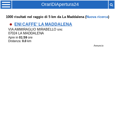
OrariDiApertura24
1000
risultati nel raggio di
5 km
da
La Maddalena
(
Nuova ricerca
)
ENI CAFFE' LA MADDALENA
VIA AMMIRAGLIO MIRABELLO snc
07024 LA MADDALENA
Apre in
01:59
ore
Distanza:
0.0
km
Annuncio