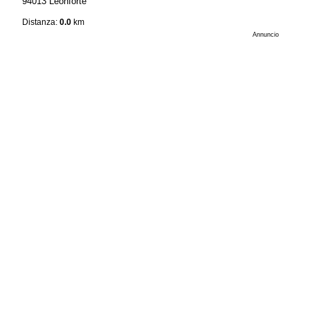
94013 Leonforte
Distanza:
0.0
km
Annuncio