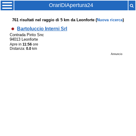
OrariDiApertura24
761
risultati nel raggio di
5 km
da
Leonforte
(
Nuova ricerca
)
Bartoluccio Interni Srl
Contrada Pirito Snc
94013 Leonforte
Apre in
11:56
ore
Distanza:
0.0
km
Annuncio