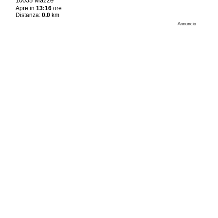
10035 Mazzé
Apre in
13:16
ore
Distanza:
0.0
km
Annuncio