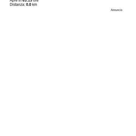
Apre in
63:15
ore
Distanza:
0.0
km
Annuncio